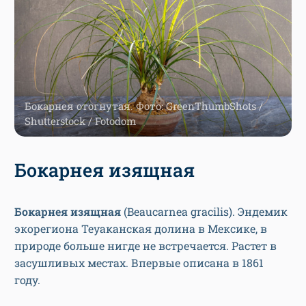
Бокарнея отогнутая. Фото: GreenThumbShots /
Shutterstock / Fotodom
Бокарнея изящная
Бокарнея изящная
(Beaucarnea gracilis). Эндемик
экорегиона Теуаканская долина в Мексике, в
природе больше нигде не встречается. Растет в
засушливых местах. Впервые описана в 1861
году.