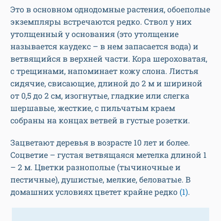
Это в основном однодомные растения, обоеполые
экземпляры встречаются редко. Ствол у них
утолщенный у основания (это утолщение
называется каудекс – в нем запасается вода) и
ветвящийся в верхней части. Кора шероховатая,
с трещинами, напоминает кожу слона. Листья
сидячие, свисающие, длиной до 2 м и шириной
от 0,5 до 2 см, изогнутые, гладкие или слегка
шершавые, жесткие, с пильчатым краем
собраны на концах ветвей в густые розетки.
Зацветают деревья в возрасте 10 лет и более.
Соцветие – густая ветвящаяся метелка длиной 1
– 2 м. Цветки разнополые (тычиночные и
пестичные), душистые, мелкие, беловатые. В
домашних условиях цветет крайне редко
(1)
.