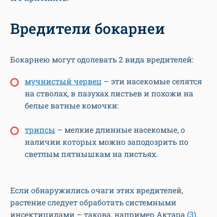
Вредители бокарнеи
Бокарнею могут одолевать 2 вида вредителей:
м
учнистый червец
– эти насекомые селятся
на стволах, в пазухах листьев и похожи на
белые ватные комочки:
т
рипсы
– мелкие длинные насекомые, о
наличии которых можно заподозрить по
светлым пятнышкам на листьях.
Если обнаружились очаги этих вредителей,
растение следует обработать системными
инсектицидами – такова, например Актара
(3)
.