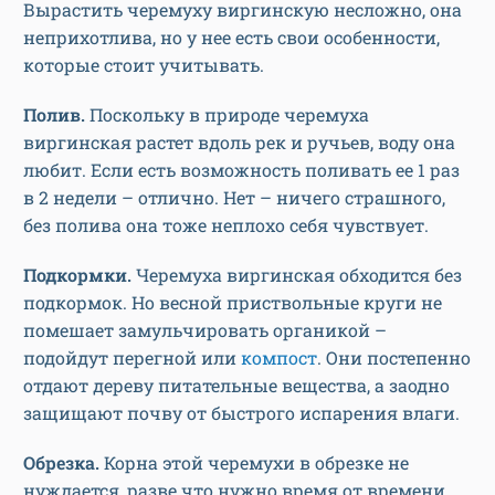
Вырастить черемуху виргинскую несложно, она
неприхотлива, но у нее есть свои особенности,
которые стоит учитывать.
Полив.
Поскольку в природе черемуха
виргинская растет вдоль рек и ручьев, воду она
любит. Если есть возможность поливать ее 1 раз
в 2 недели – отлично. Нет – ничего страшного,
без полива она тоже неплохо себя чувствует.
Подкормки.
Черемуха виргинская обходится без
подкормок. Но весной приствольные круги не
помешает замульчировать органикой –
подойдут перегной или
компост
. Они постепенно
отдают дереву питательные вещества, а заодно
защищают почву от быстрого испарения влаги.
Обрезка.
Корна этой черемухи в обрезке не
нуждается, разве что нужно время от времени