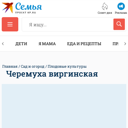
Совет дня
Реклама
ТЫ
ДЕТИ
Я МАМА
ЕДА И РЕЦЕПТЫ
ПРАЗД
Главная
Сад и огород
Плодовые культуры
Черемуха виргинская