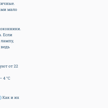
личные.
тами мало
оконники.
. Если
 лампу,
 ведь
уют от 22
 4 °С
)
Как и их