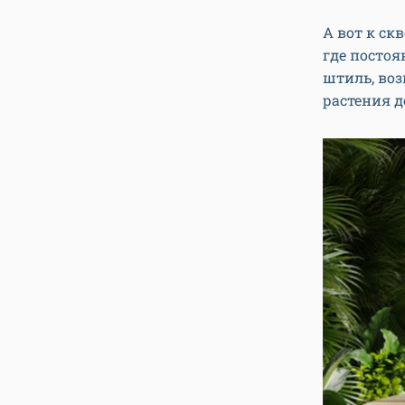
А вот к ск
где постоя
штиль, во
растения д