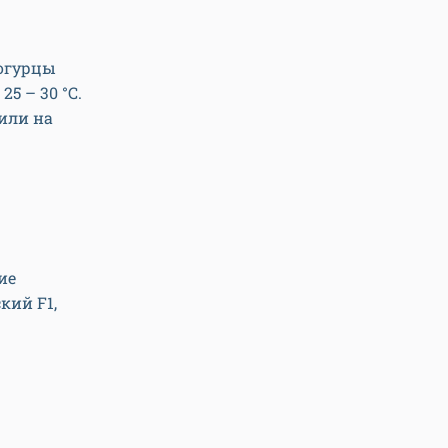
 огурцы
5 – 30 °С.
 или на
ие
кий F1,