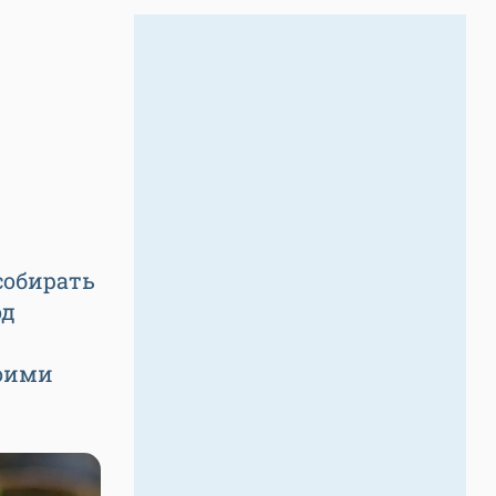
собирать
од
воими