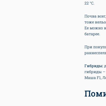
22 °С.
Почва все
тоже нельз
Ее можно н
батарее.
При покуп
раннеспел
Гибриды:
д
гибриды – 
Маша F1, Л
Поми