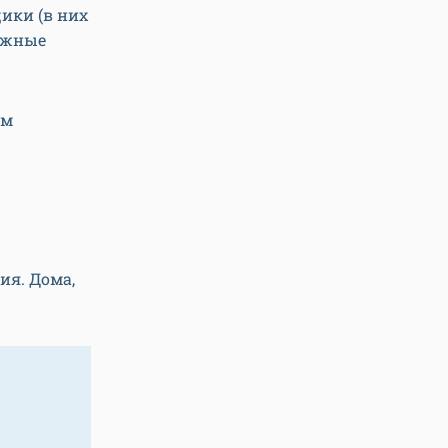
ики (в них
нужные
ам
ия. Дома,