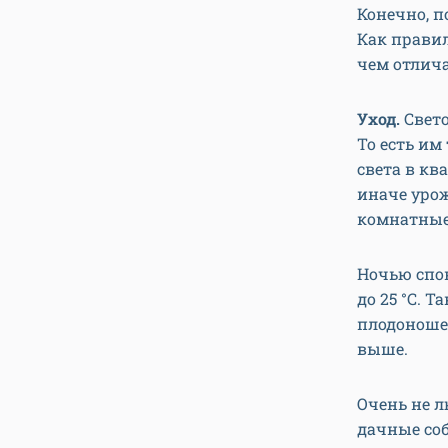
Конечно, п
Как правил
чем отличае
Уход.
Свет
То есть им
света в кв
иначе урож
комнатные
Ночью спок
до 25 °С. 
плодоношен
выше.
Очень не л
дачные соб