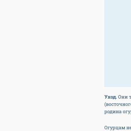
Уход.
Они т
(восточног
родина огу
Огурцам не