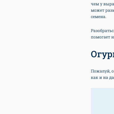
чем у выра
может разм
семена.
Разобрать
помогает н
Огур
Пожалуй, о
как и на д