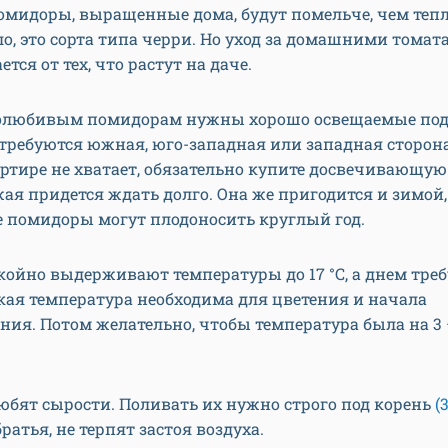
омидоры, выращенные дома, будут помельче, чем теп
о, это сорта типа черри. Но уход за домашними тома
тся от тех, что растут на даче.
олюбивым помидорам нужны хорошо освещаемые под
 требуются южная, юго-западная или западная сторона
артире не хватает, обязательно купите досвечивающую
ая придется ждать долго. Она же пригодится и зимой,
 помидоры могут плодоносить круглый год.
ойно выдерживают температуры до 17 °С, а днем треб
Такая температура необходима для цветения и начала
ия. Потом желательно, чтобы температура была на 3 –
юбят сырости. Поливать их нужно строго под корень
(3
ратья, не терпят застоя воздуха.