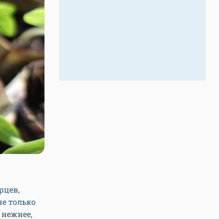
рцев,
не только
 нежнее,