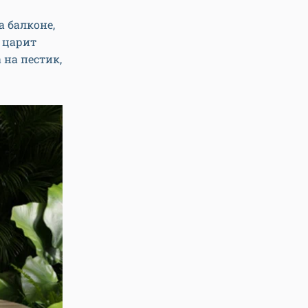
а балконе,
 царит
на пестик,