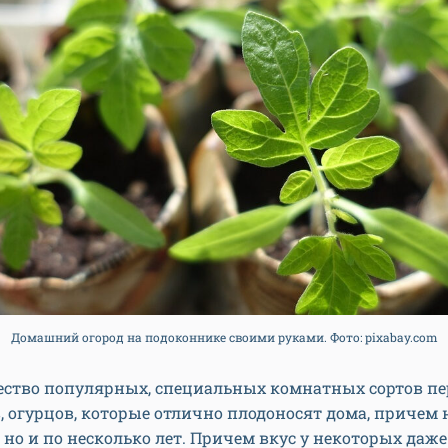
Домашний огород на подоконнике своими руками. Фото: pixabay.com
ество популярных, специальных комнатных сортов пе
 огурцов, которые отлично плодоносят дома, причем 
, но и по несколько лет. Причем вкус у некоторых даже