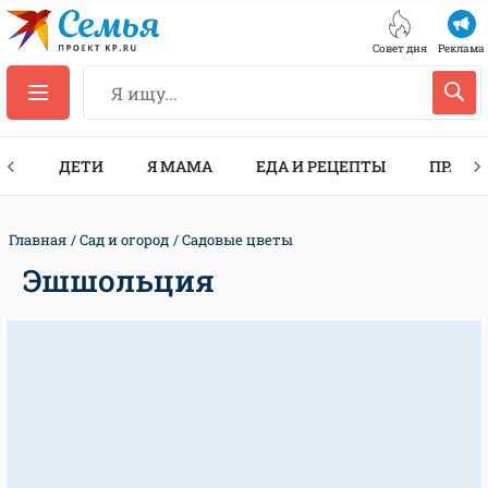
Совет дня
Реклама
ТЫ
ДЕТИ
Я МАМА
ЕДА И РЕЦЕПТЫ
ПРАЗД
Главная
Сад и огород
Садовые цветы
Эшшольция