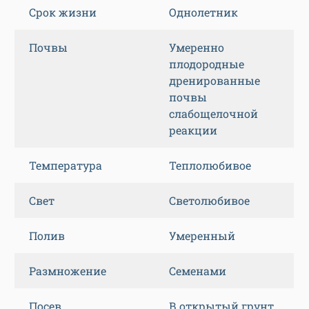
Срок жизни
Однолетник
Почвы
Умеренно
плодородные
дренированные
почвы
слабощелочной
реакции
Температура
Теплолюбивое
Свет
Светолюбивое
Полив
Умеренный
Размножение
Семенами
Посев
В открытый грунт