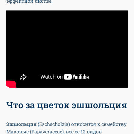
эффектной листве.
Что за цветок эшшольция
Эшшольция
(Eschscholzia) относится к семейству
Маковые (Papaveraceae), все ее 12 видов