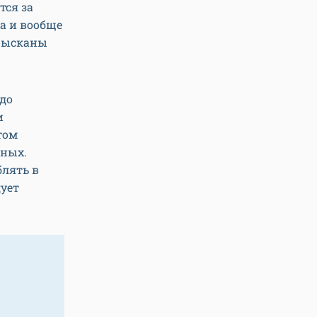
тся за
а и вообще
прысканы
здо
и
том
тных.
блять в
дует