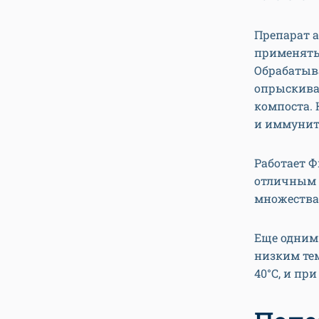
Препарат а
применятьс
Обрабатыва
опрыскива
компоста. 
и иммунит
Работает Ф
отличным 
множества
Еще одним
низким тем
40°C, и при 