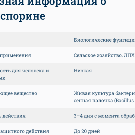
зная информация о
спорине
Биологические фунгиц
 применения
Сельское хозяйство, ЛПХ
ость для человека и
Низкая
ых
ющее вещество
Живая культура бактер
сенная палочка (Bacillus s
ь действия
3–4 дня с момента обра
защитного действия
До 20 дней