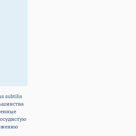
 subtilis
льшинства
венные
сосудистую
ножению