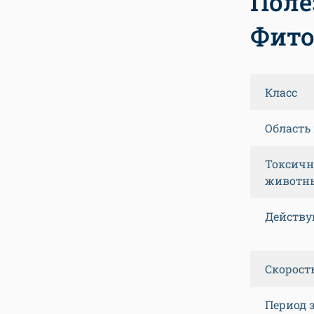
Поле
Фито
Класс
Область
Токсичн
животн
Действу
Скорост
Период 