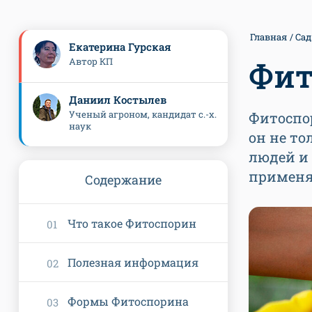
Главная
Сад
Екатерина Гурская
Автор КП
Фит
Даниил Костылев
Ученый агроном, кандидат с.-х.
Фитоспо
наук
он не то
людей и 
примен
Содержание
Что такое Фитоспорин
Полезная информация
Формы Фитоспорина