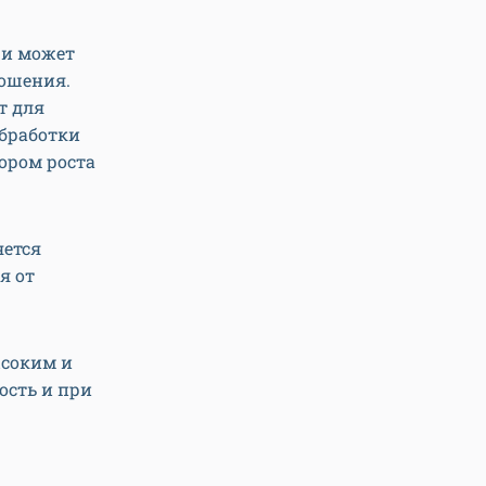
 и может
ношения.
т для
обработки
ором роста
яется
я от
ысоким и
ость и при