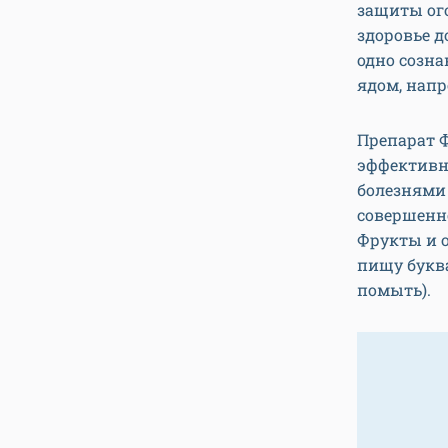
защиты ого
здоровье д
одно созна
ядом, напр
Препарат 
эффективн
болезнями 
совершенн
Фрукты и 
пищу буква
помыть).