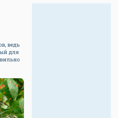
в, ведь
ный для
авильно