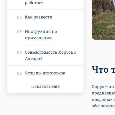
работает
Как развести
Инструкция по
применению
Совместимость Хоруса с
Актарой
Что 
Отзывы агрономов
Показать еще
Хорус – эт
предназна
плодовых д
обеспечива