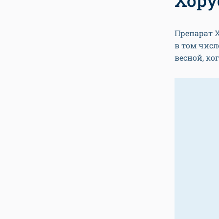
Препарат Х
в том числ
весной, ко