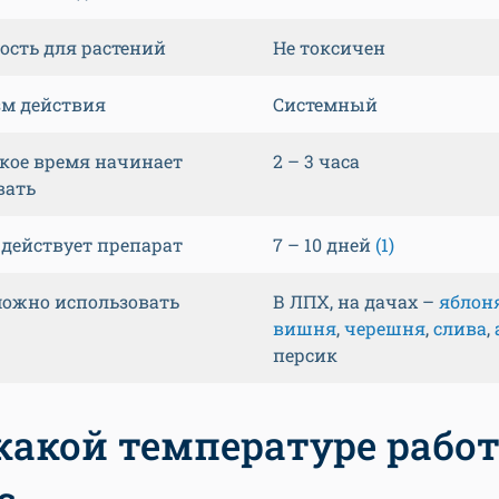
ость для растений
Не токсичен
м действия
Системный
акое время начинает
2 – 3 часа
вать
 действует препарат
7 – 10 дней
(1)
 можно использовать
В ЛПХ, на дачах –
яблон
вишня
,
черешня
,
слива
,
персик
какой температуре рабо
с