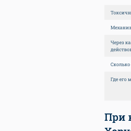
Токсичн
Механиз
Через к
действо
Сколько
Где его
При 
Хору