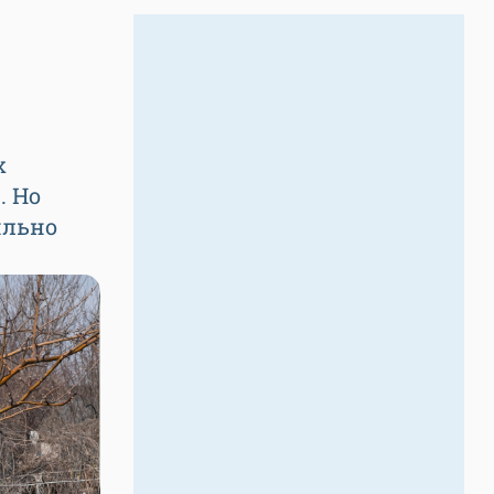
х
. Но
ильно