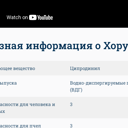
зная информация о Хору
ющее вещество
Ципродинил
ыпуска
Водно-диспергируемые 
(ВДГ)
пасности для человека и
3
ых
пасности для пчел
3