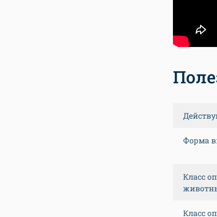
Поле
Действу
Форма в
Класс о
животн
Класс о