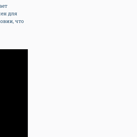
ает
чен для
овии, что