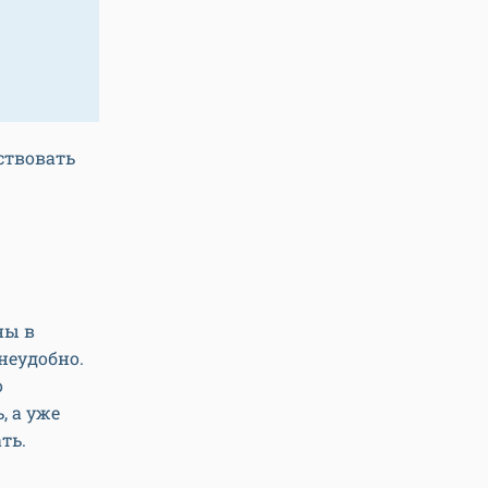
йствовать
ны в
неудобно.
о
, а уже
ть.