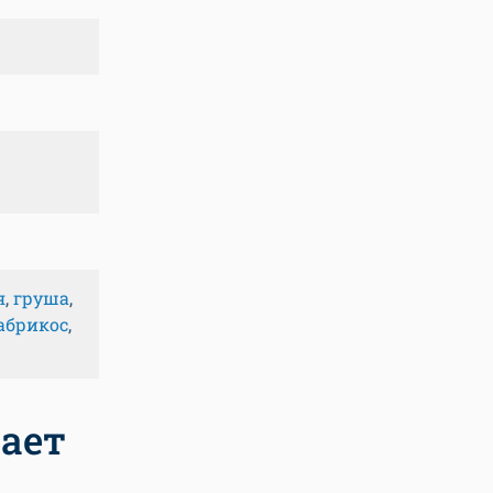
я
,
груша
,
абрикос
,
тает