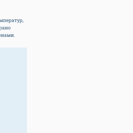
мператур,
 рано
енами.