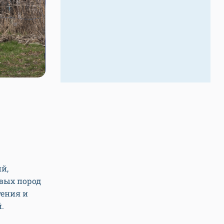
й,
вых пород
тения и
.