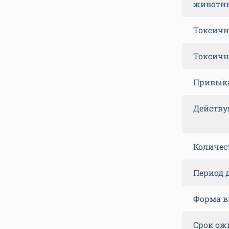
животн
Токсичн
Токсичн
Привык
Действу
Количест
Период 
Форма в
Срок ож