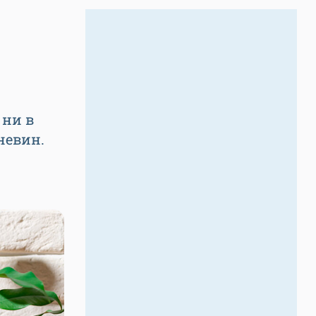
 ни в
невин.