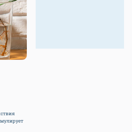
йствия
имулирует