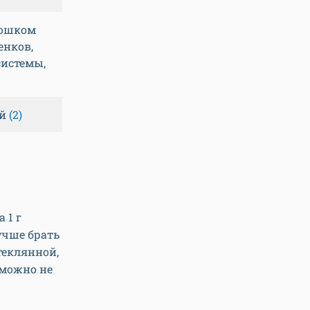
рошком
енков,
системы,
ий
(2)
 1 г
учше брать
теклянной,
 можно не