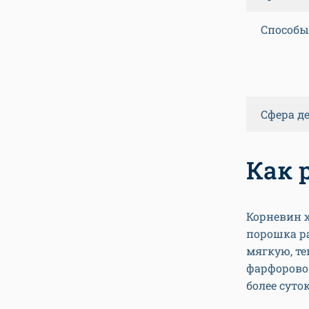
Способы
Сфера д
Как 
Корневин х
порошка ра
мягкую, те
фарфорово
более суток