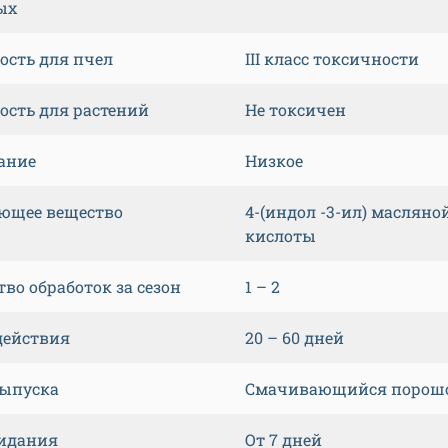
ых
ость для пчел
III класс токсичности
ость для растений
Не токсичен
ание
Низкое
ющее вещество
4-(индол -3-ил) масляно
кислоты
во обработок за сезон
1 – 2
действия
20 – 60 дней
ыпуска
Смачивающийся порош
идания
От 7 дней