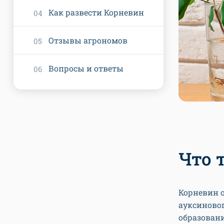
Как развести Корневин
Отзывы агрономов
Вопросы и ответы
Что 
Корневин о
ауксиновог
образован