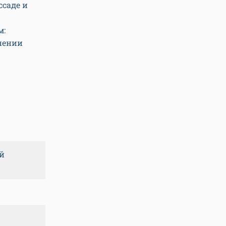
ссаде и
м:
нении
ий