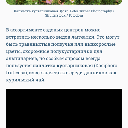
Лапчатка кустарниковая. Фото: Peter Turner Photography /
Shutterstock / Fotodom
В ассортименте садовых центров можно
встретить несколько видов лапчатки. Это могут
быть травянистые ползучие или низкорослые
цветы, скоромные полукустарнички для
альпинариев, но особым спросом всегда
пользуется
лапчатка кустарниковая
(Dasiphora
fruticosa), известная также среди дачников как
курильский чай.