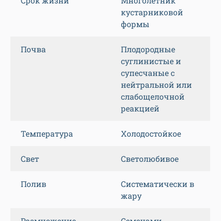
Срок жизни
Многолетник
кустарниковой
формы
Почва
Плодородные
суглинистые и
супесчаные с
нейтральной или
слабощелочной
реакцией
Температура
Холодостойкое
Свет
Светолюбивое
Полив
Систематически в
жару
Размножение
Семенами,