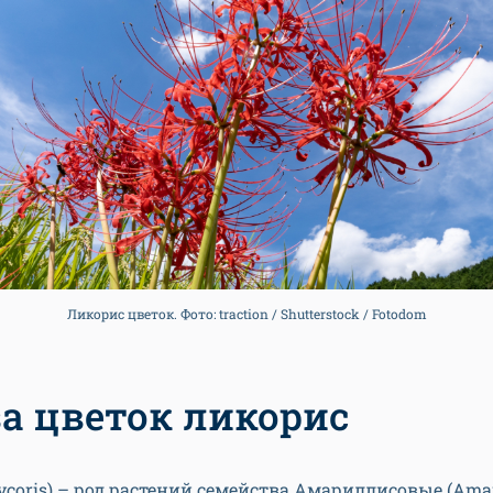
Ликорис цветок. Фото: traction / Shutterstock / Fotodom
за цветок ликорис
ycoris) – род растений семейства Амариллисовые (Amary