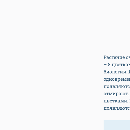
Растение о
– 8 цветк
биологии. 
одновреме
появляются
отмирают.
цветками. 
появляютс