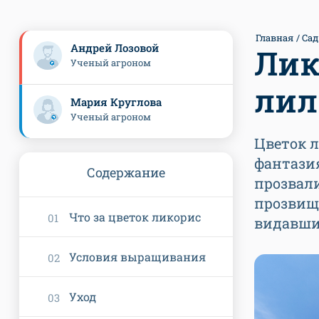
Главная
Сад
Андрей Лозовой
Лик
Ученый агроном
лил
Мария Круглова
Ученый агроном
Цветок 
фантазия
Содержание
прозвал
прозвище
Что за цветок ликорис
видавши
Условия выращивания
Уход