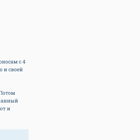
оносам с 4
 и своей
 Потом
нчанный
ют и