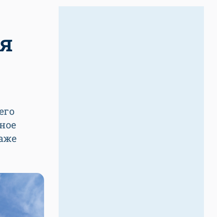
ья
его
ное
даже