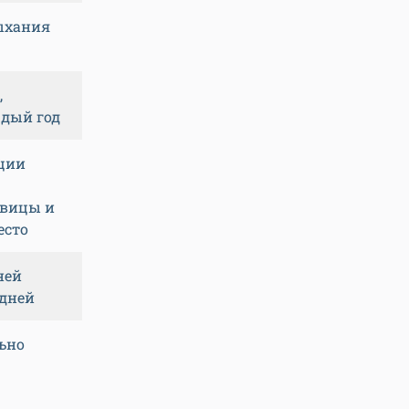
ыхания
,
ждый год
ации
овицы и
есто
ней
 дней
льно