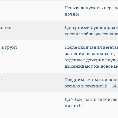
Нельзя допускать перес
почвы
жение
Дочерними луковицами
которые образуются ка
 в грунт
После окончания вегет
растения выкапывают,
отделяют дочерние лук
высаживают на новое м
е
Поздним летом или ран
осенью в течение 10 – 14
До 70 см, часто значите
ниже
(1)