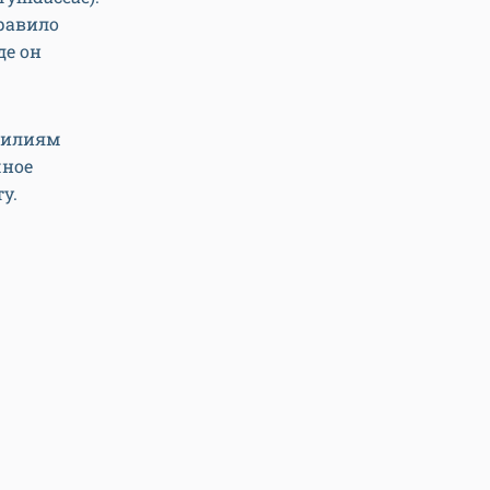
правило
де он
лилиям
чное
у.