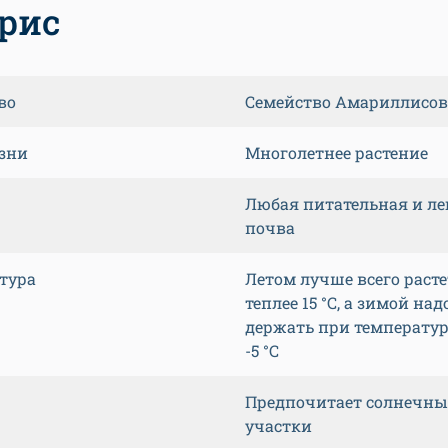
рис
во
Семейство Амариллисо
зни
Многолетнее растение
Любая питательная и ле
почва
тура
Летом лучше всего расте
теплее 15 °С, а зимой над
держать при температу
-5 °С
Предпочитает солнечны
участки