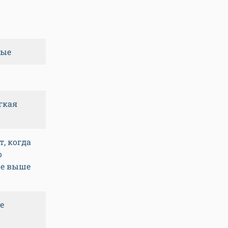
вые
гкая
т, когда
о
ре выше
е