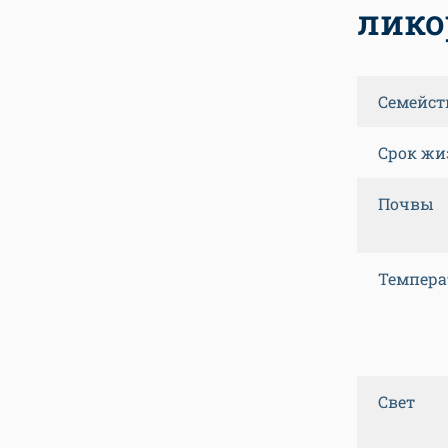
лико
Семейст
Срок жи
Почвы
Темпера
Свет