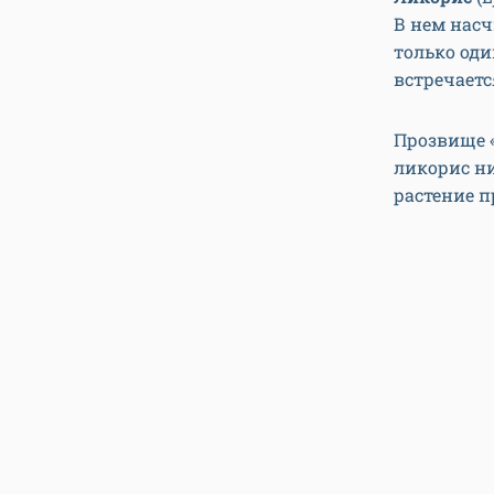
В нем насч
только оди
встречаетс
Прозвище 
ликорис ни
растение п