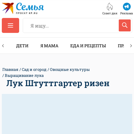
Совет дня
Реклама
ТЫ
ДЕТИ
Я МАМА
ЕДА И РЕЦЕПТЫ
ПРАЗД
Главная
Сад и огород
Овощные культуры
Выращивание лука
Лук Штуттгартер ризен