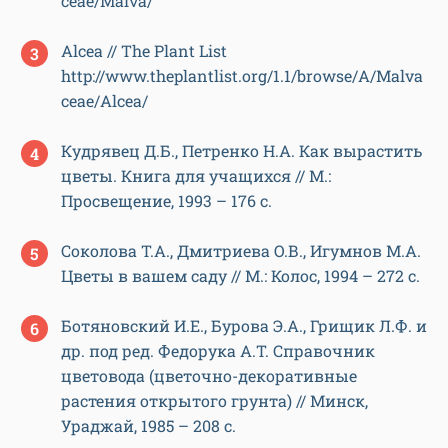
ceae/Malva/
Alcea // The Plant List
http://www.theplantlist.org/1.1/browse/A/Malva
ceae/Alcea/
Кудрявец Д.Б., Петренко Н.А. Как вырастить
цветы. Книга для учащихся // М.:
Просвещение, 1993 – 176 с.
Соколова Т.А., Дмитриева О.В., Игумнов М.А.
Цветы в вашем саду // М.: Колос, 1994 – 272 с.
Ботяновский И.Е., Бурова Э.А., Грищик Л.Ф. и
др. под ред. Федорука А.Т. Справочник
цветовода (цветочно-декоративные
растения открытого грунта) // Минск,
Ураджай, 1985 – 208 с.