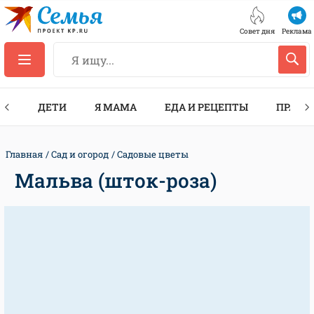
Совет дня
Реклама
ТЫ
ДЕТИ
Я МАМА
ЕДА И РЕЦЕПТЫ
ПРАЗД
Главная
Сад и огород
Садовые цветы
Мальва (шток-роза)