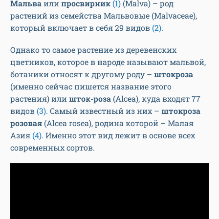
Мальва
или
просвирник
(1)
(Malva) – род
растений из семейства Мальвовые (Malvaceae),
который включает в себя 29 видов
(2)
.
Однако то самое растение из деревенских
цветников, которое в народе называют мальвой,
ботаники относят к другому роду –
штокроза
(именно сейчас пишется название этого
растения) или
шток-роза
(Alcea), куда входят 77
видов
(3)
. Самый известный из них –
штокроза
розовая
(Alcea rosea), родина которой – Малая
Азия
(4)
. Именно этот вид лежит в основе всех
современных сортов.