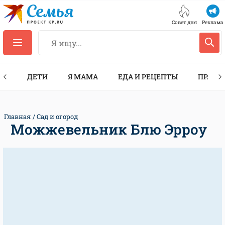
Совет дня
Реклама
ТЫ
ДЕТИ
Я МАМА
ЕДА И РЕЦЕПТЫ
ПРАЗД
Главная
Сад и огород
Можжевельник Блю Эрроу