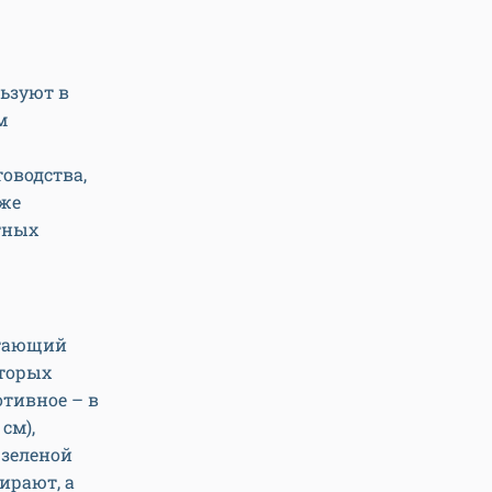
льзуют в
м
оводства,
кже
тных
стающий
оторых
отивное – в
см),
 зеленой
ирают, а