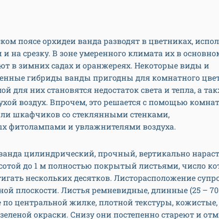
ком поясе орхидеи ванда разводят в цветниках, испо
 и на срезку. В зоне умеренного климата их в основно
т в зимних садах и оранжереях. Некоторые виды и
енные гибриды ванды пригодны для комнатного цвет
ой для них становятся недостаток света и тепла, а та
ухой воздух. Впрочем, это решается с помощью комна
или шкафчиков со стеклянными стенками,
х фитолампами и увлажнителями воздуха.
 ванда цилиндрический, прочный, вертикально нара
сотой до 1 м полностью покрытый листьями, число к
игать нескольких десятков. Листорасположение супр
дной плоскости. Листья ремневидные, длинные (25 – 70 
по центральной жилке, плотной текстуры, кожистые,
зеленой окраски. Снизу они постепенно стареют и отм