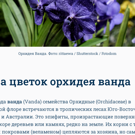
Орхидея Ванда. Фото: rittaewa / Shutterstock / Fotodom
за цветок орхидея ванда
ода
ванда
(Vanda) семейства Орхидные (Orchidaceae) в
ой флоре встречаются в тропических лесах Юго-Восто
и Австралии. Это эпифиты, произрастающие поверхно
коре деревьев или камнях, редко на земле. Их корни с
покровами (веламеном) цепляются за хозяина, но са