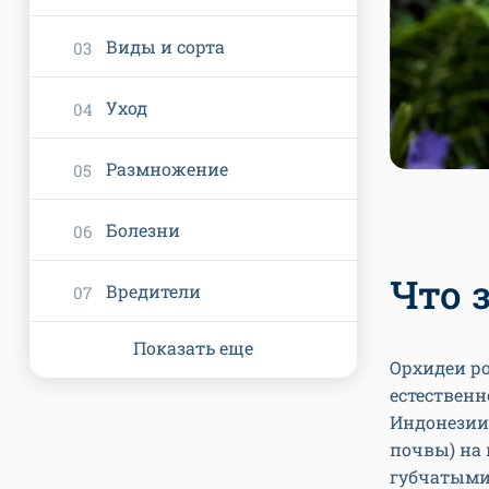
Виды и сорта
Уход
Размножение
Болезни
Что 
Вредители
Показать еще
Орхидеи р
естественн
Индонезии 
почвы) на 
губчатыми 