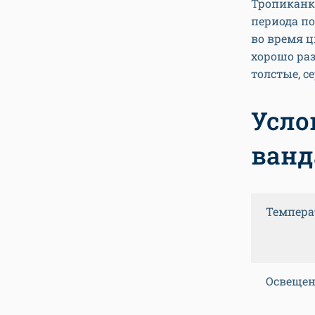
Тропиканки
периода по
во время ц
хорошо раз
толстые, с
Усло
ванд
Темпера
Освещен