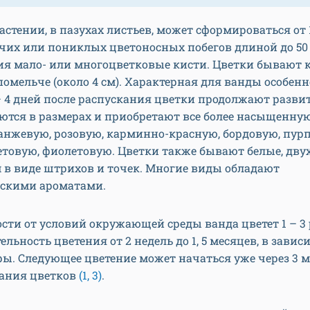
астении, в пазухах листьев, может сформироваться от 1
чих или пониклых цветоносных побегов длиной до 50
тия мало- или многоцветковые кисти. Цветки бывают
и помельче (около 4 см). Характерная для ванды особенн
– 4 дней после распускания цветки продолжают разви
тся в размерах и приобретают все более насыщенную
анжевую, розовую, карминно-красную, бордовую, пур
етовую, фиолетовую. Цветки также бывают белые, дву
 в виде штрихов и точек. Многие виды обладают
скими ароматами.
сти от условий окружающей среды ванда цветет 1 – 3 р
льность цветения от 2 недель до 1, 5 месяцев, в завис
ы. Следующее цветение может начаться уже через 3 
дания цветков
(1, 3)
.