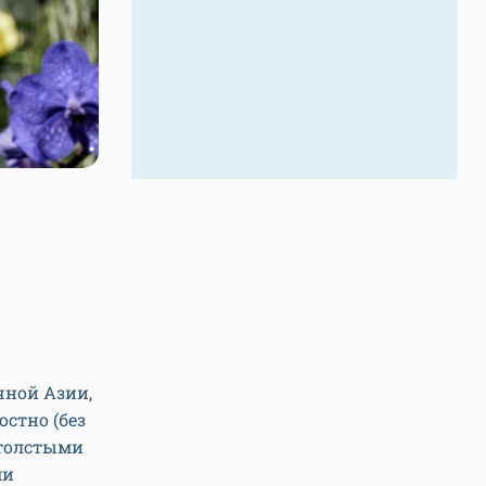
чной Азии,
стно (без
 толстыми
ми