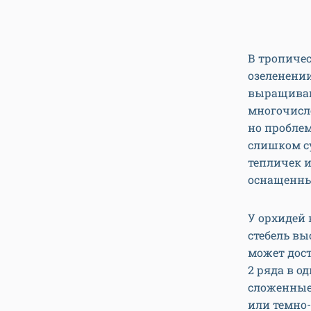
В тропичес
озеленении
выращиваю
многочисл
но проблем
слишком с
тепличек 
оснащенны
У орхидей
стебель вы
может дост
2 ряда в о
сложенные 
или темно-