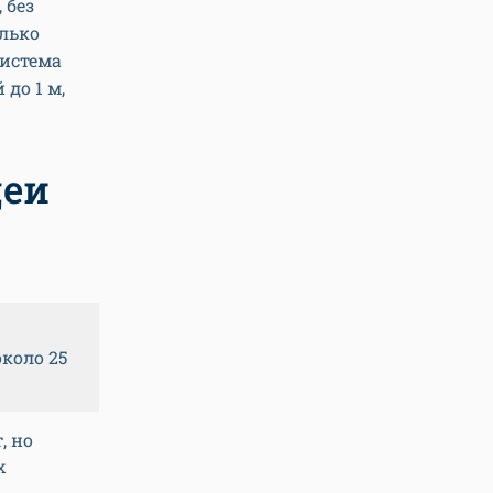
 без
олько
система
до 1 м,
деи
коло 25
, но
х