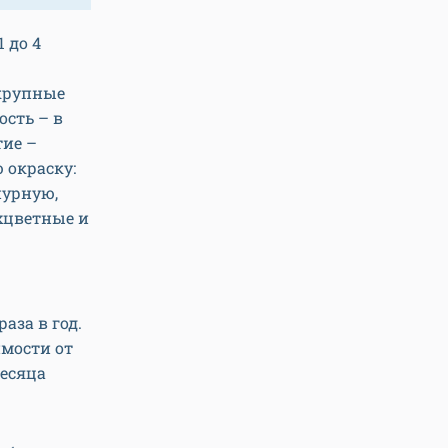
 до 4
 крупные
ость – в
тие –
 окраску:
пурную,
хцветные и
аза в год.
имости от
месяца