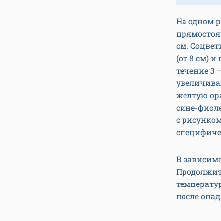
На одном р
прямостоя
см. Соцве
(от 8 см) 
течение 3 
увеличиваю
желтую ор
сине-фиол
с рисунком
специфиче
В зависимо
Продолжите
температур
после опа