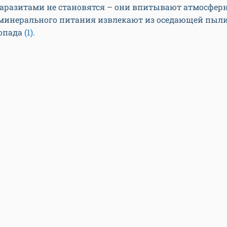
аразитами не становятся – они впитывают атмосферн
минерального питания извлекают из оседающей пыл
 опада
(1)
.