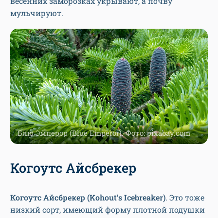
весенних заморозках укрывают, а почву
мульчируют.
Блю Эмперор (Blue Emperor). Фото: pixabay.com
Когоутс Айсбрекер
Когоутс Айсбрекер (Kohout’s Icebreaker)
. Это тоже
низкий сорт, имеющий форму плотной подушки