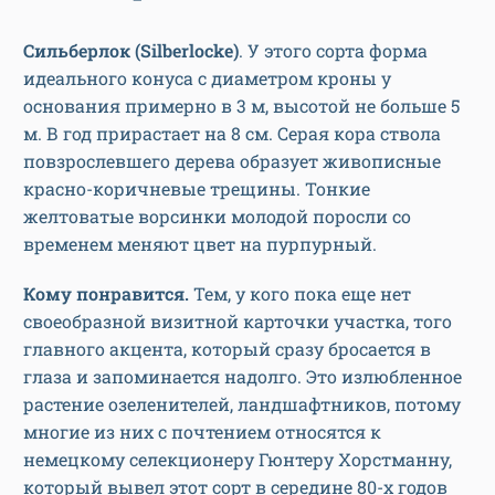
С
ильберлок (
S
ilberlocke)
. У этого сорта форма
идеального конуса с диаметром кроны у
основания примерно в 3 м, высотой не больше 5
м. В год прирастает на 8 см. Серая кора ствола
повзрослевшего дерева образует живописные
красно-коричневые трещины. Тонкие
желтоватые ворсинки молодой поросли со
временем меняют цвет на пурпурный.
Кому понравится.
Тем, у кого пока еще нет
своеобразной визитной карточки участка, того
главного акцента, который сразу бросается в
глаза и запоминается надолго. Это излюбленное
растение озеленителей, ландшафтников, потому
многие из них с почтением относятся к
немецкому селекционеру Гюнтеру Хорстманну,
который вывел этот сорт в середине 80-х годов