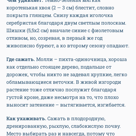
коротенькая хвоя (2 — 3 см) блестит, словно
покрыта глянцем. Снизу каждая иголочка
серебристая благодаря двум светлым полоскам.
Шишки (5,5х2 см) вначале синие с фиолетовым
отливом, но, созревая, в первый же год
живописно буреют, а ко второму сезону опадают.
Где сажать.
Молли – пихта-одиночница, хороша
как отдельно стоящее дерево, подальше от
дорожек, чтобы никто не задевал хрупкие, легко
обламывающиеся веточки. В живой изгороди
растение тоже отлично послужит благодаря
густой кроне, даже несмотря на то, что плохо
выносит затенение – вытягивается, изгибается.
Как ухаживать.
Сажать в плодородную,
дренированную, рыхлую, слабокислую почву.
Место выбирать раз и навсегда, потому что