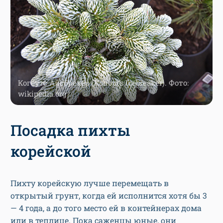
Когоутс Айсбрекер (Kohout’s Icebreaker). Фото:
wikipedia.org
Посадка пихты
корейской
Пихту корейскую лучше перемещать в
открытый грунт, когда ей исполнится хотя бы 3
— 4 года, а до того место ей в контейнерах дома
или в теплице. Пока саженцы юные, они