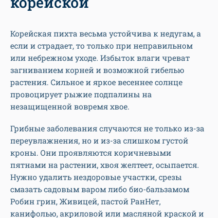
корейской
Корейская пихта весьма устойчива к недугам, а
если и страдает, то только при неправильном
или небрежном уходе. Избыток влаги чреват
загниванием корней и возможной гибелью
растения. Сильное и яркое весеннее солнце
провоцирует рыжие подпалины на
незащищенной вовремя хвое.
Грибные заболевания случаются не только из-за
переувлажнения, но и из-за слишком густой
кроны. Они проявляются коричневыми
пятнами на растении, хвоя желтеет, осыпается.
Нужно удалить нездоровые участки, срезы
смазать садовым варом либо био-бальзамом
Робин грин, Живицей, пастой РанНет,
канифолью, акриловой или масляной краской и