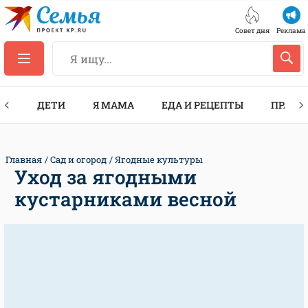
Совет дня
Реклама
ТЫ
ДЕТИ
Я МАМА
ЕДА И РЕЦЕПТЫ
ПРАЗД
Главная
Сад и огород
Ягодные культуры
Уход за ягодными
кустарниками весной