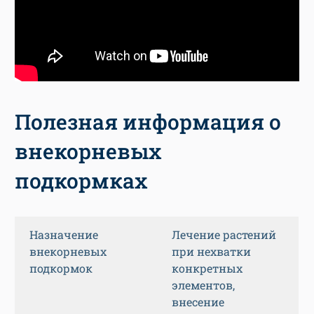
Полезная информация о
внекорневых
подкормках
Назначение
Лечение растений
внекорневых
при нехватки
подкормок
конкретных
элементов,
внесение