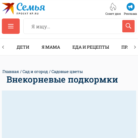
Совет дня
Реклама
ТЫ
ДЕТИ
Я МАМА
ЕДА И РЕЦЕПТЫ
ПРАЗД
Главная
Сад и огород
Садовые цветы
Внекорневые подкормки