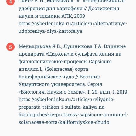
Свист B. H., Молявко А. А. Альтернативные
удобрения для картофеля // Достижения
науки и техники АПК, 2009
https://cyberleninka.ru/article/n/alternativnye-
udobreniya-dlya-kartofelya
Меньщикова Я.В., Лушникова Т.А. Влияние
препарата «Циркон» и сульфата калия на
физиологические процессы Сapsicum
annuum L. (Solanaceae) сорта
Калифорнийское чудо // Вестник
Удмуртского университета. Серия
«Биология. Науки о Земле», Т. 29, вып. 1, 2019
https://cyberleninka.ru/article/n/vliyanie-
preparata-tsirkon-i-sulfata-kaliya-na-
fiziologicheskie-protsessy-sapsicum-annuum-l-
solanaceae-sorta-kaliforniyskoe-chudo