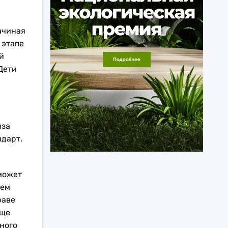
ачиная
 этапе
й
Дети
иза
ндарт,
 может
ъем
раве
Еще
ного