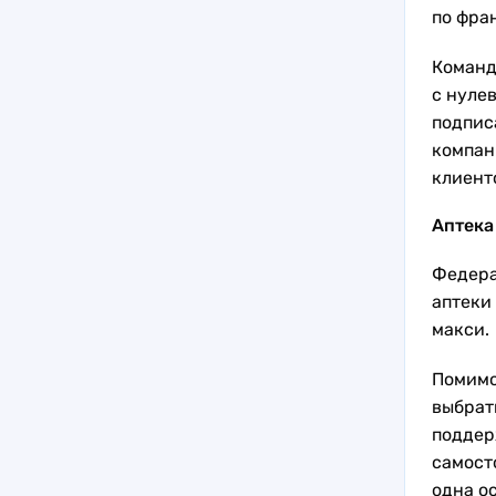
по фра
Команд
с нуле
подпис
компан
клиент
Аптека
Федера
аптеки
макси.
Помимо
выбрат
поддер
самост
одна о