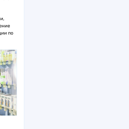
и,
чение
ции по