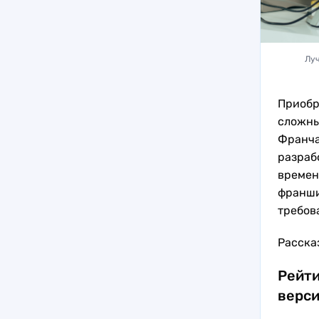
Луч
Приобр
сложны
Франча
разраб
времен
франши
требов
Расска
Рейти
верси