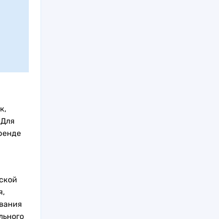
к,
 Для
ренде
ской
я,
ования
льного