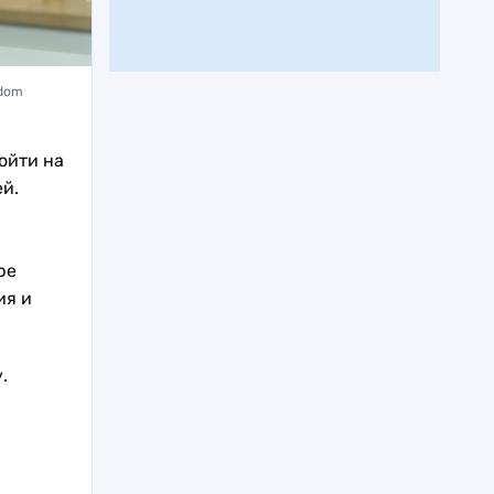
odom
ойти на
й.
ре
ия и
.