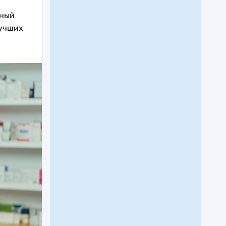
бный
лучших