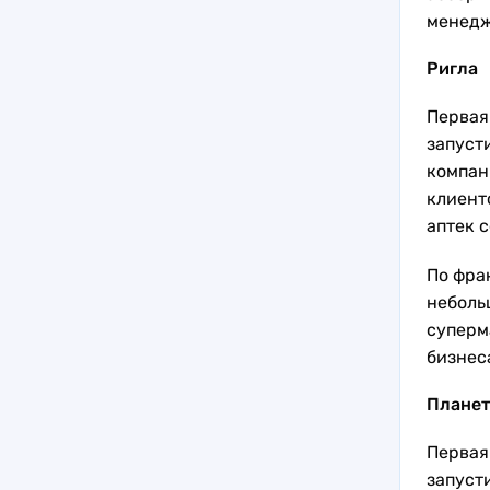
менедж
Ригла
Первая 
запуст
компан
клиент
аптек с
По фра
неболь
суперм
бизнес
Планет
Первая
запуст