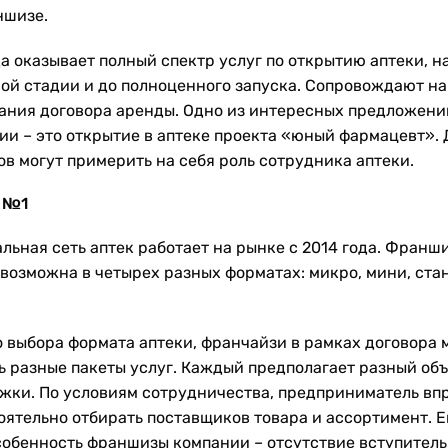
ншизе.
а оказывает полный спектр услуг по открытию аптеки, н
вой стадии и до полноценного запуска. Сопровождают на
ания договора аренды. Одно из интересных предложени
ии – это открытие в аптеке проекта «юный фармацевт». 
ов могут примерить на себя роль сотрудника аптеки.
 №1
льная сеть аптек работает на рынке с 2014 года. Франш
 возможна в четырех разных форматах: микро, мини, ста
 выбора формата аптеки, франчайзи в рамках договора
ь разные пакеты услуг. Каждый предполагает разный об
жки. По условиям сотрудничества, предприниматель вп
оятельно отбирать поставщиков товара и ассортимент. 
собенность франшизы компании – отсутствие вступитель