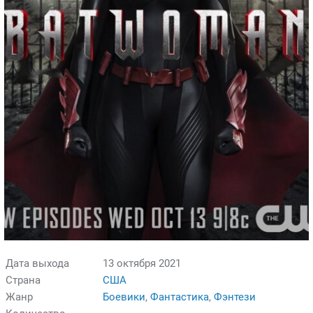
Дата выхода
13 октября 2021
Страна
США
Жанр
Боевики
,
Фантастика
,
Фэнтези