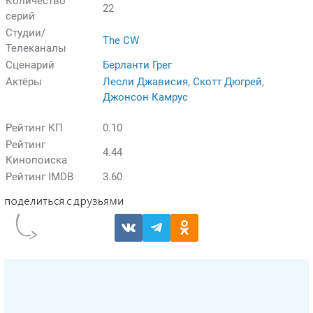
Количество
22
серий
Студии/
The CW
Телеканалы
Сценарий
Берланти Грег
Актёры
Лесли Джависия
,
Скотт Дюгрей
,
Джонсон Камрус
Рейтинг КП
0.10
Рейтинг
4.44
Кинопоиска
Рейтинг IMDB
3.60