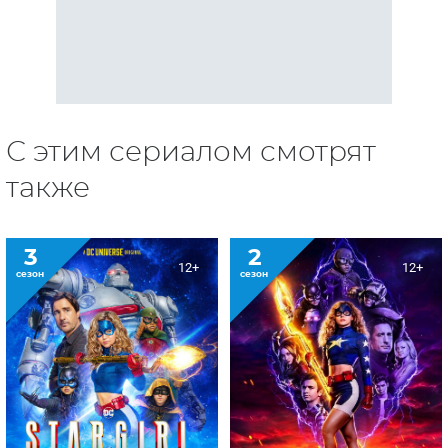
С этим сериалом смотрят
также
3
2
12+
12+
сезон
сезон