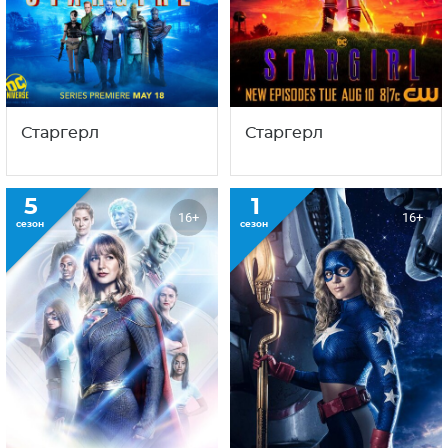
Старгерл
Старгерл
5
1
16+
16+
сезон
сезон