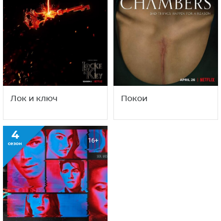
Лок и ключ
Покои
4
16+
сезон