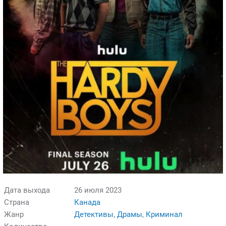
Дата выхода
26 июля 2023
Страна
Канада
Жанр
Детективы
,
Драмы
,
Криминал