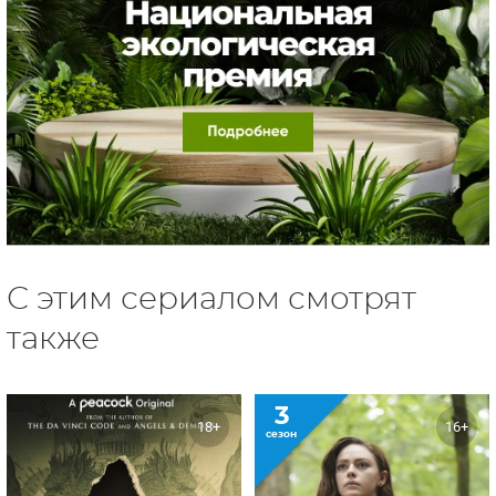
С этим сериалом смотрят
также
3
18+
16+
сезон