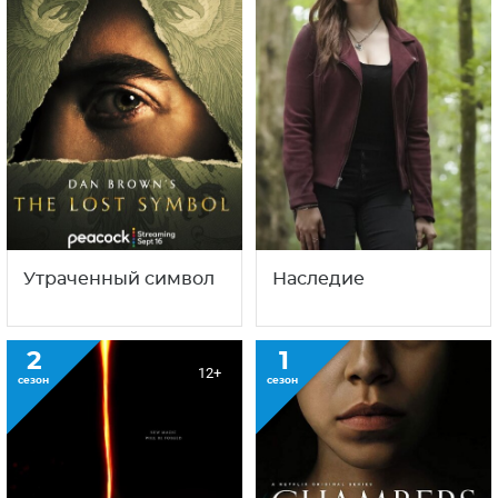
Утраченный символ
Наследие
2
1
12+
сезон
сезон