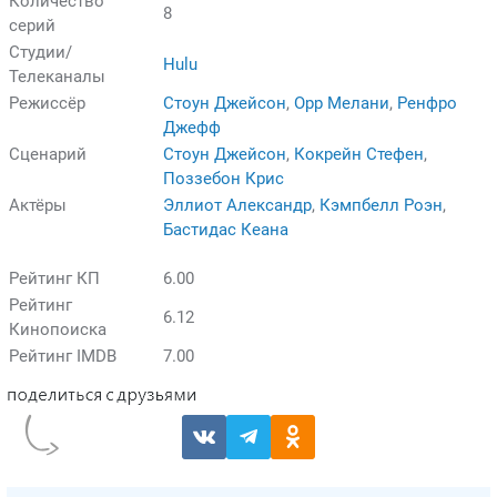
Количество
8
серий
Студии/
Hulu
Телеканалы
Режиссёр
Стоун Джейсон
,
Орр Мелани
,
Ренфро
Джефф
Сценарий
Стоун Джейсон
,
Кокрейн Стефен
,
Поззебон Крис
Актёры
Эллиот Александр
,
Кэмпбелл Роэн
,
Бастидас Кеана
Рейтинг КП
6.00
Рейтинг
6.12
Кинопоиска
Рейтинг IMDB
7.00