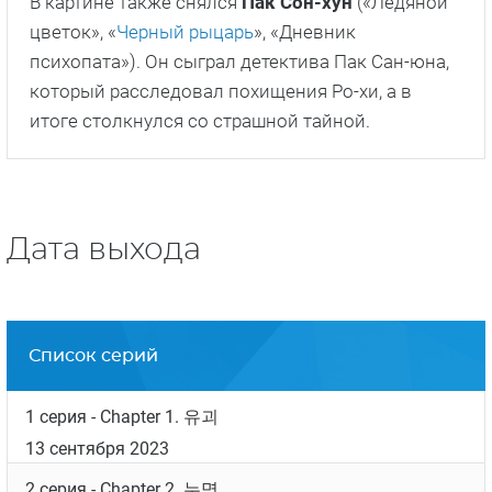
стал дебютной работой.
Образ Ким Мён-чжуна на экранах воплотил
Юн
Ге-сан
. Он получил широкую популярность
после съемок в таких дорамах, как «
Поцелуй
шестого чувства
» и «
Криминальный город
».
Роль Чхве Ро-хи принадлежит восходящей
звезде корейского кинематографа –
Чон Ю-на
.
Зрителям она запомнилось по сериалу «
Дорога
в тысячу ли
».
В картине также снялся
Пак Сон-хун
(«Ледяной
цветок», «
Черный рыцарь
», «Дневник
психопата»). Он сыграл детектива Пак Сан-юна,
который расследовал похищения Ро-хи, а в
итоге столкнулся со страшной тайной.