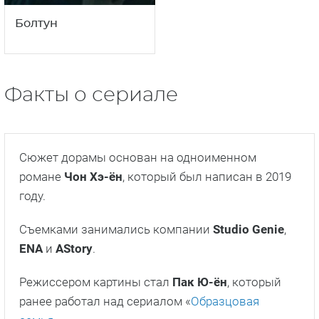
1
16+
сезон
Болтун