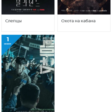
также
1
1
16+
16+
сезон
сезон
Слепцы
Охота на кабана