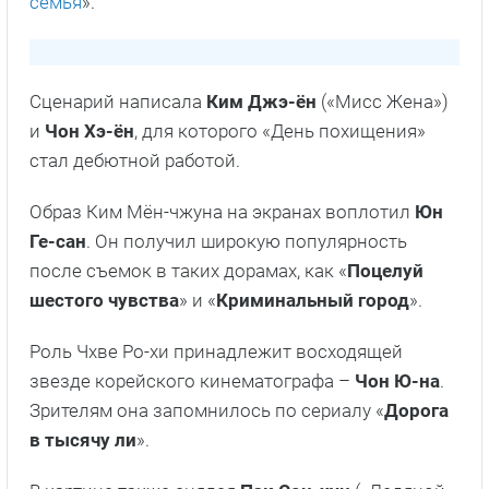
Факты о сериале
Сюжет дорамы основан на одноименном
романе
Чон Хэ-ён
, который был написан в 2019
году.
Съемками занимались компании
Studio
Genie
,
ENA
и
AStory
.
Режиссером картины стал
Пак Ю-ён
, который
ранее работал над сериалом «
Образцовая
семья
».
Сценарий написала
Ким Джэ-ён
(«Мисс Жена»)
и
Чон Хэ-ён
, для которого «День похищения»