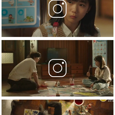
11 серия
- Chapter 11. 스모킹건
19 октября 2023
12 серия
- Final Chapter 유괴의 날
25 октября 2023
Фотографии