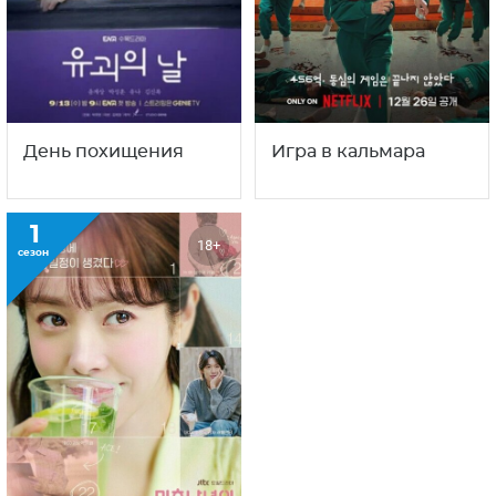
День похищения
Игра в кальмара
1
18+
сезон