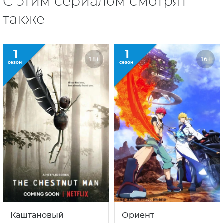
С этим сериалом смотрят
также
1
1
18+
16+
сезон
сезон
Каштановый
Ориент