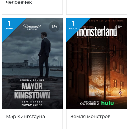
человечек
1
1
18+
16+
сезон
сезон
Мэр Кингстауна
Земля монстров