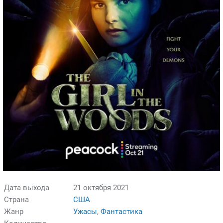
Дата выхода
21 октября 2021
Страна
США
Жанр
Ужасы
,
Фантастика