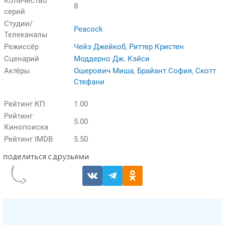
Количество
8
серий
Студии/
Peacock
Телеканалы
Режиссёр
Чейз Джейкоб
,
Риттер Кристен
Сценарий
Моддерно Дж. Кэйси
Актёры
Ошерович Миша
,
Брайант София
,
Скотт
Стефани
Рейтинг КП
1.00
Рейтинг
5.00
Кинопоиска
Рейтинг IMDB
5.50