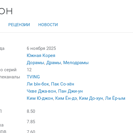
зон
РЕЦЕНЗИИ
НОВОСТИ
да
6 ноября 2025
Южная Корея
Дорамы
,
Драмы
,
Мелодрамы
о серий
12
елеканалы
TVING
Ли Ын-бок
,
Пак Со-хён
Чхве Джа-вон
,
Пан Джи-ун
Ким Ю-джон
,
Ким Ён-дэ
,
Ким До-хун
,
Ли Ёр-ым
П
8.50
7.85
ка
MDB
7.60