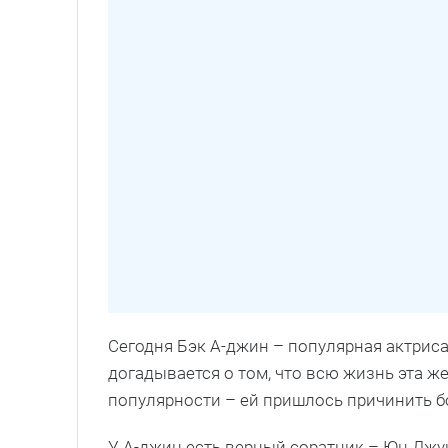
Сегодня Бэк А-джин – популярная актриса
догадывается о том, что всю жизнь эта ж
популярности – ей пришлось причинить 
У А-джин есть верный соратник – Юн Джун