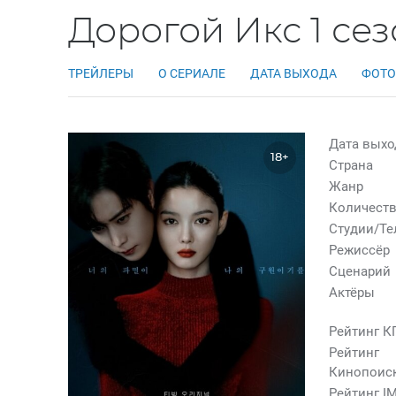
Дорогой Икс 1 се
ТРЕЙЛЕРЫ
О СЕРИАЛЕ
ДАТА ВЫХОДА
ФОТО
Дата выхо
18+
Страна
Жанр
Количеств
Студии/Т
Режиссёр
Сценарий
Актёры
Рейтинг К
Рейтинг
Кинопоис
Рейтинг I