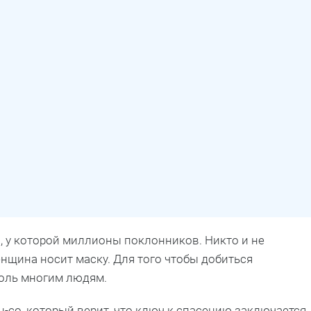
, у которой миллионы поклонников. Никто и не
енщина носит маску. Для того чтобы добиться
боль многим людям.
-со, который верит, что ключ к спасению заключается