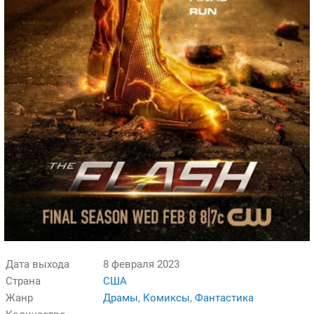
Дата выхода
8 февраля 2023
Страна
США
Жанр
Драмы
,
Комиксы
,
Фантастика