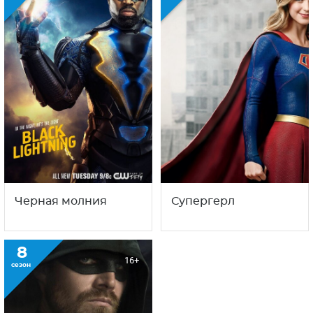
Черная молния
Супергерл
8
16+
сезон