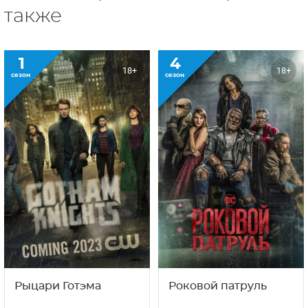
также
1
4
18+
18+
сезон
сезон
Рыцари Готэма
Роковой патруль