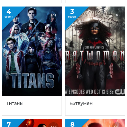
4
3
16+
16+
сезон
сезон
Титаны
Бэтвумен
7
8