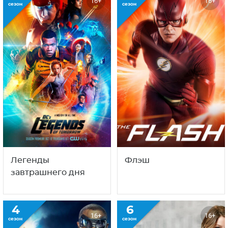
16+
16+
сезон
сезон
Легенды
Флэш
завтрашнего дня
4
6
16+
16+
сезон
сезон