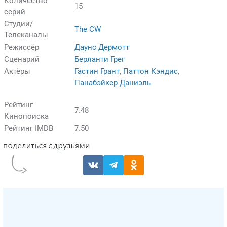
Количество
15
серий
Студии/
The CW
Телеканалы
Режиссёр
Даунс Дермотт
Сценарий
Берланти Грег
Актёры
Гастин Грант
,
Паттон Кэндис
,
Панабэйкер Даниэль
Рейтинг
7.48
Кинопоиска
Рейтинг IMDB
7.50