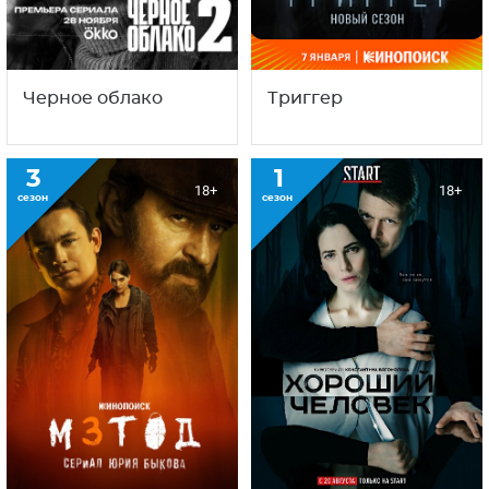
Черное облако
Триггер
3
1
18+
18+
сезон
сезон