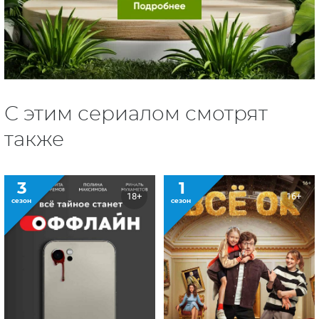
С этим сериалом смотрят
также
3
1
18+
16+
сезон
сезон