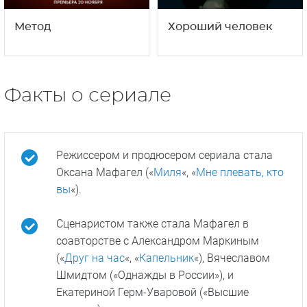
Метод
Хороший человек
Факты о сериале
Режиссером и продюсером сериала стала
Оксана Мафагел («
Миля
«, «
Мне плевать, кто
вы
«).
Сценаристом также стала Мафагел в
соавторстве с Александром Маркиным
(«
Друг на час
«, «
Капельник
«), Вячеславом
Шмидтом («Однажды в России»), и
Екатериной Герм-Уваровой («Высшие