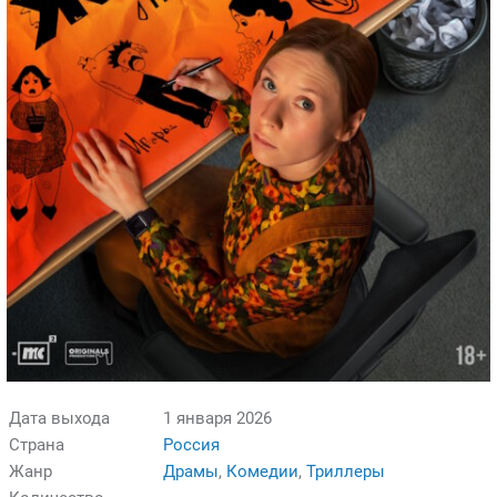
Дата выхода
1 января 2026
Страна
Россия
Жанр
Драмы
,
Комедии
,
Триллеры