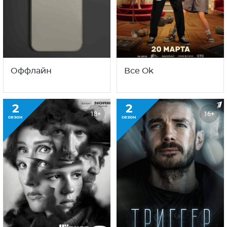
Оффлайн
Все Ok
2
2
18+
16+
сезон
сезон