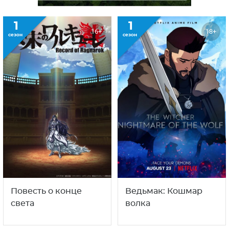
1
1
16+
18+
сезон
сезон
Повесть о конце
Ведьмак: Кошмар
света
волка