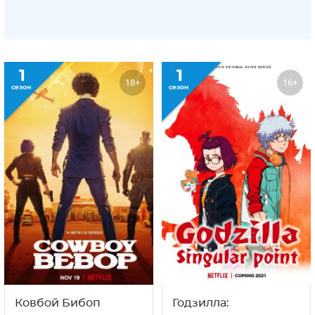
1
1
18+
16+
сезон
сезон
Ковбой Бибоп
Годзилла: