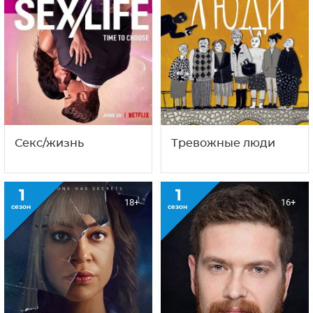
Секс/жизнь
Тревожные люди
1
1
18+
16+
сезон
сезон