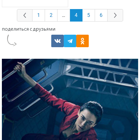
1
2
…
4
5
6