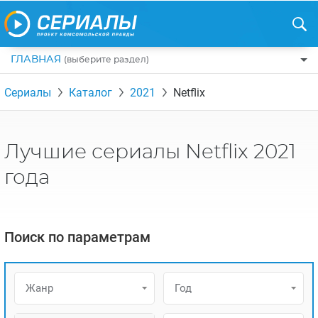
ГЛАВНАЯ
(выберите раздел)
ПО ЖАНРАМ
Сериалы
Каталог
2021
Netflix
КОМЕДИИ
ПО СТРАНАМ
ДРАМЫ
США
РЕЦЕНЗИИ
Лучшие сериалы Netflix 2021
УЖАСЫ
РОССИЯ
НА ВЫХОДНЫЕ
года
БОЕВИКИ
АНГЛИЯ
НОВОСТИ
ТРИЛЛЕРЫ
ИТАЛИЯ
ИНТЕРЕСНО
Поиск по параметрам
ФЭНТЕЗИ
ТУРЦИЯ
НОВОСТИ ТУРЕЦКИХ СЕРИАЛОВ
ДЕТЕКТИВЫ
УКРАИНА
АЗИАТСКИЕ СЕРИАЛЫ
Жанр
Год
КРИМИНАЛ
КАНАДА
ИНТЕРВЬЮ
ФАНТАСТИКА