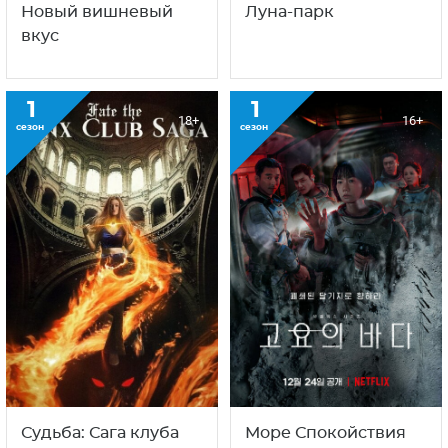
Новый вишневый
Луна-парк
вкус
1
1
18+
16+
сезон
сезон
Судьба: Сага клуба
Море Спокойствия