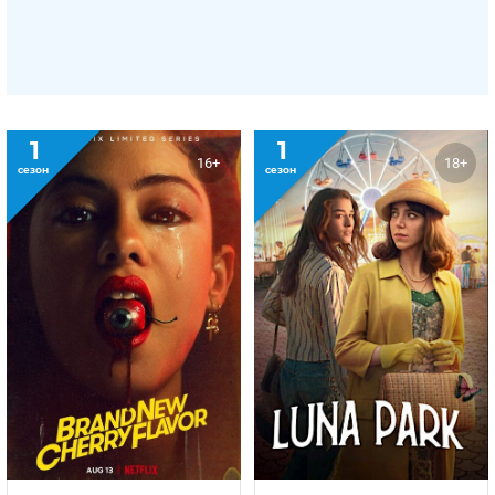
1
1
16+
18+
сезон
сезон