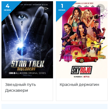
4
1
12+
18+
сезон
сезон
Звездный путь
Красный дерматин
Дискавери