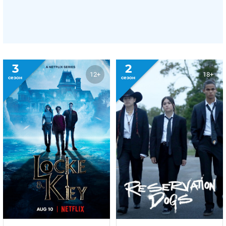
3
2
12+
18+
сезон
сезон