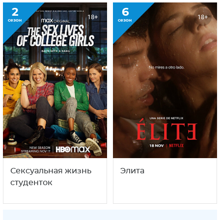
2
6
18+
18+
сезон
сезон
Сексуальная жизнь
Элита
студенток