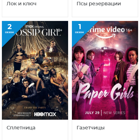
Лок и ключ
Псы резервации
2
1
18+
16+
сезон
сезон
Сплетница
Газетчицы