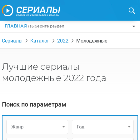
ГЛАВНАЯ
(выберите раздел)
ПО ЖАНРАМ
Сериалы
Каталог
2022
Молодежные
КОМЕДИИ
ПО СТРАНАМ
ДРАМЫ
США
РЕЦЕНЗИИ
Лучшие сериалы
УЖАСЫ
РОССИЯ
НА ВЫХОДНЫЕ
молодежные 2022 года
БОЕВИКИ
АНГЛИЯ
НОВОСТИ
ТРИЛЛЕРЫ
ИТАЛИЯ
ИНТЕРЕСНО
Поиск по параметрам
ФЭНТЕЗИ
ТУРЦИЯ
НОВОСТИ ТУРЕЦКИХ СЕРИАЛОВ
ДЕТЕКТИВЫ
УКРАИНА
АЗИАТСКИЕ СЕРИАЛЫ
Жанр
Год
КРИМИНАЛ
КАНАДА
ИНТЕРВЬЮ
ФАНТАСТИКА