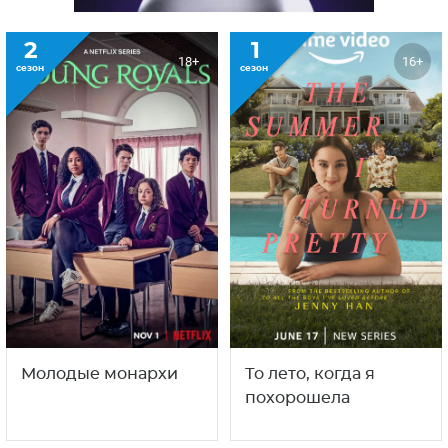
2
1
18+
16+
сезон
сезон
Молодые монархи
То лето, когда я
похорошела