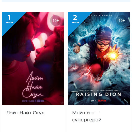
1
2
16+
16+
сезон
сезон
Лэйт Найт Скул
Мой сын —
супергерой