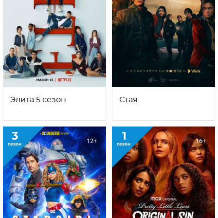
Элита 5 сезон
Стая
3
1
12+
16+
сезон
сезон