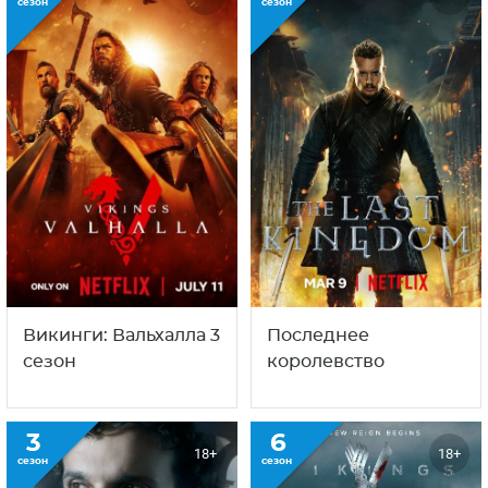
сезон
сезон
Викинги: Вальхалла 3
Последнее
сезон
королевство
3
6
18+
18+
сезон
сезон