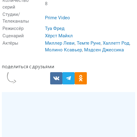
Количество
8
серий
Студии/
Prime Video
Телеканалы
Режиссёр
Туа Фред
Сценарий
Хёрст Майкл
Актёры
Миллер Леви
,
Темте Руне
,
Халлетт Род
,
Молино Ксавьер
,
Мэдсен Джессика