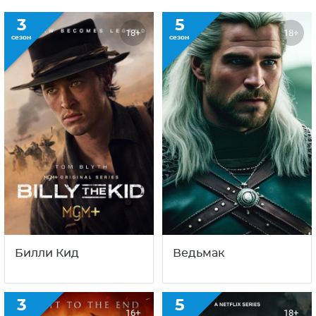
3
5
18+
18+
сезон
сезон
Билли Кид
Ведьмак
3
5
16+
18+