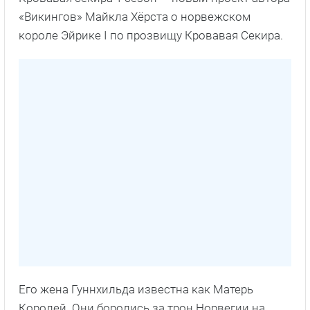
«Викингов» Майкла Хёрста о норвежском
короле Эйрике I по прозвищу Кровавая Секира.
Его жена Гуннхильда известна как Матерь
Королей. Они боролись за трон Норвегии на