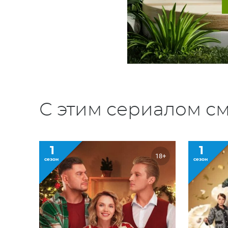
С этим сериалом см
1
1
18+
сезон
сезон