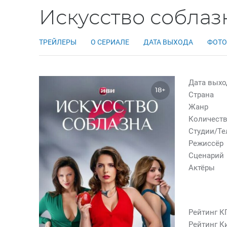
Искусство соблазн
ТРЕЙЛЕРЫ
О СЕРИАЛЕ
ДАТА ВЫХОДА
ФОТО
Дата выхо
18+
Страна
Жанр
Количеств
Студии/Т
Режиссёр
Сценарий
Актёры
Рейтинг К
Рейтинг К