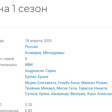
а 1 сезон
да
18 апреля 2025
Россия
Комедии
,
Мелодрамы
о серий
8
елеканалы
ИВИ
Андреасян Сарик
Ертлес Ерзия
Моряк Елизавета
,
Глаубэ Анна
,
Маякин Роман
,
Тройник Михаил
,
Месхи Гела
,
Тарасов Никита
,
Сучков Артем
,
Шкирандо Валерия
,
Яцко Алекса
П
5.20
инопоиска
6.82