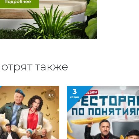
отрят также
3
16+
сезон