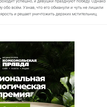
роходит успешно, и девушки празднуют победу. Однако
 обо всём. Узнав, что его обманули и чуть не лишили
ярость и решает уничтожить дерзких мстительниц.