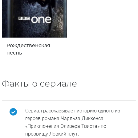
Молодой Морс
Большие надежды
1
12+
сезон