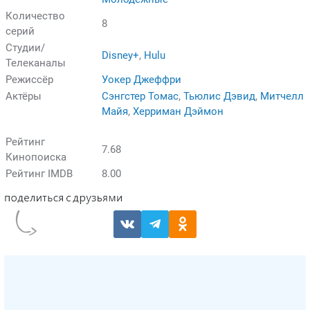
Количество
8
серий
Студии/
Disney+
,
Hulu
Телеканалы
Режиссёр
Уокер Джеффри
Актёры
Сэнгстер Томас
,
Тьюлис Дэвид
,
Митчелл
Майя
,
Херриман Дэймон
Рейтинг
7.68
Кинопоиска
Рейтинг IMDB
8.00