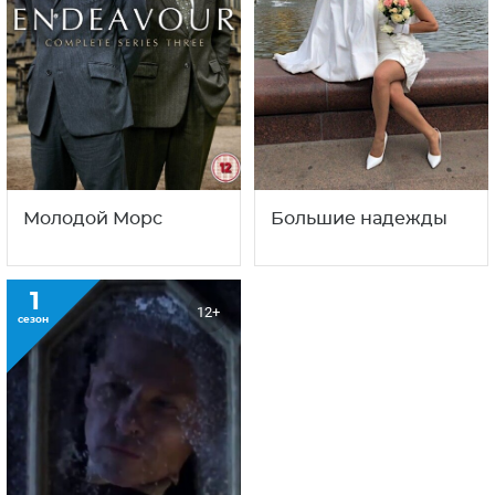
Криминальное
Колесо времени
прошлое
8
1
16+
16+
сезон
сезон