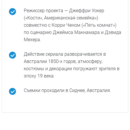
Рождественская
песнь
Факты о сериале
Сериал рассказывает историю одного из
героев романа Чарльза Диккенса
«Приключения Оливера Твиста» по
прозвищу Ловкий плут.
Режиссер проекта — Джеффри Уокер
(«Кости», Американская семейка»)
совместно с Корри Ченом («Пять комнат»)
по сценарию Джеймса Макнамара и Дэвида