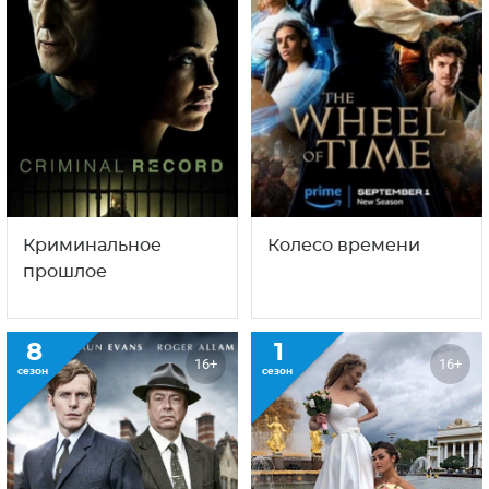
С этим сериалом смотрят
также
1
2
18+
16+
сезон
сезон