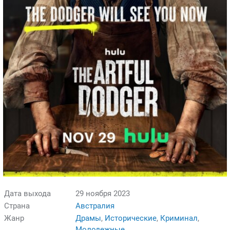
Дата выхода
29 ноября 2023
Страна
Австралия
Жанр
Драмы
,
Исторические
,
Криминал
,
Молодежные