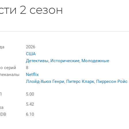
ти 2 сезон
да
2026
США
Детективы
,
Исторические
,
Молодежные
о серий
8
елеканалы
Netflix
Ллойд-Хьюз Генри
,
Питерс Кларк
,
Пирресон Ройс
П
5.00
5.42
ка
MDB
6.10