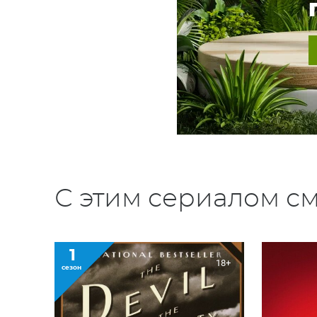
С этим сериалом см
1
18+
сезон