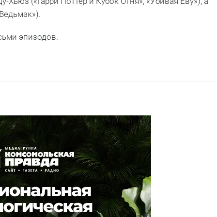
Хьюз («Гарри Поттер и Кубок Огня», «Убивая Еву»), а
Ведьмак»).
осьми эпизодов.