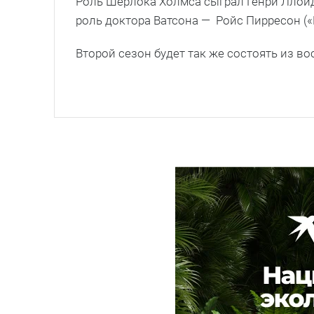
Роль Шерлока Холмса сыграл Генри Ллойду-
роль доктора Ватсона — Ройс Пирресон («
Второй сезон будет так же состоять из в