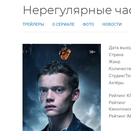
Нерегулярные час
ТРЕЙЛЕРЫ
О СЕРИАЛЕ
ФОТО
НОВОСТИ
Дата выхо
18+
Страна
Жанр
Количеств
Студии/Т
Актёры
Рейтинг К
Рейтинг
Кинопоис
Рейтинг I