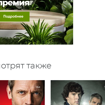
отрят также
16+