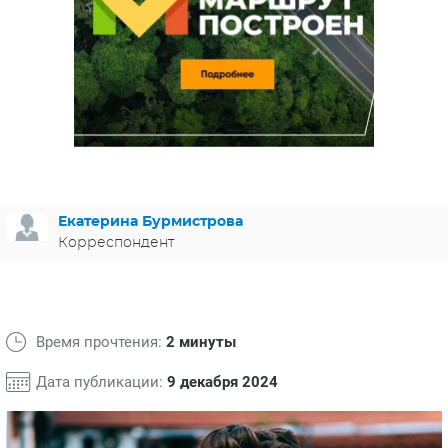
ЯПОНИЯ
СВЕТСКИЕ НОВОСТИ
МЕЛОДРАМЫ
ИСПАНИЯ
ТЕСТЫ
ФРАНЦИЯ
СПОЙЛЕРЫ ИЗ СЕРИАЛОВ
ГЕРМАНИЯ
Екатерина Бурмистрова
Корреспондент
Время прочтения:
2 минуты
Дата публикации:
9 декабря 2024