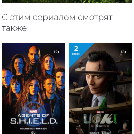
С этим сериалом смотрят
также
2
12+
18+
сезон