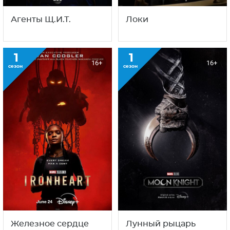
Агенты Щ.И.Т.
Локи
1
1
16+
16+
сезон
сезон
Железное сердце
Лунный рыцарь