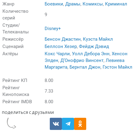
Жанр
Боевики
,
Драмы
,
Комиксы
,
Криминал
Количество
9
серий
Студии/
Disney+
Телеканалы
Режиссёр
Бенсон Джастин
,
Куэста Майкл
Сценарий
Беллсон Хезер
,
Фейдж Дэвид
Актёры
Кокс Чарли
,
Уолл Дебора Энн
,
Хенсон
Элден
,
Д’Онофрио Винсент
,
Левиева
Маргарита
,
Бернтал Джон
,
Гэстон Майкл
Рейтинг КП
8.00
Рейтинг
7.33
Кинопоиска
Рейтинг IMDB
8.00