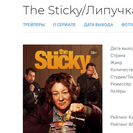
The Sticky/Липучк
ТРЕЙЛЕРЫ
О СЕРИАЛЕ
ДАТА ВЫХОДА
ФОТО
Дата выхо
18+
Страна
Жанр
Количеств
Студии/Т
Режиссёр
Актёры
Рейтинг К
Рейтинг I