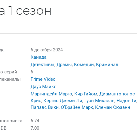
а 1 сезон
да
6 декабря 2024
Канада
Детективы
,
Драмы
,
Комедии
,
Криминал
о серий
6
елеканалы
Prime Video
Даус Майкл
Мартиндейл Марго
,
Кир Гийом
,
Диамантополос
Крис
,
Кертис Джеми Ли
,
Гуэн Микаель
,
Надон Ги
Папавс Вики
,
О’Брайен Марк
,
Клеман Сюзанн
инопоиска
6.74
MDB
7.00