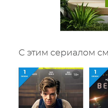
С этим сериалом см
1
1
18+
сезон
сезон