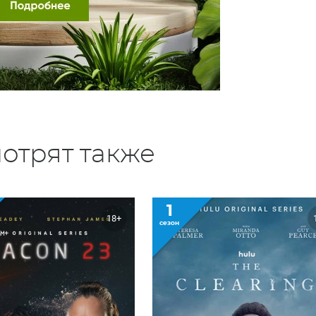
отрят также
1
18+
сезон