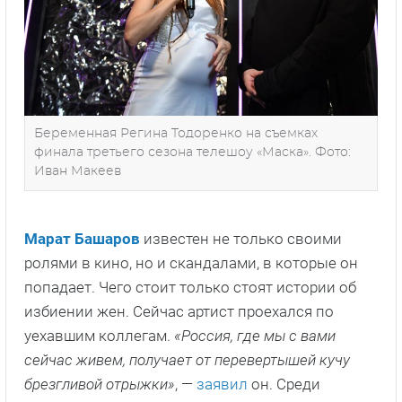
Беременная Регина Тодоренко на съемках
финала третьего сезона телешоу «Маска». Фото:
Иван Макеев
Марат Башаров
известен не только своими
ролями в кино, но и скандалами, в которые он
попадает. Чего стоит только стоят истории об
избиении жен. Сейчас артист проехался по
уехавшим коллегам.
«Россия, где мы с вами
сейчас живем, получает от перевертышей кучу
брезгливой отрыжки»
, —
заявил
он. Среди