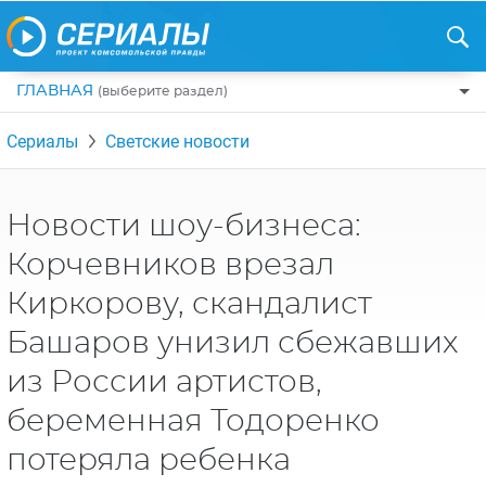
ГЛАВНАЯ
(выберите раздел)
ПО ЖАНРАМ
Сериалы
Светские новости
КОМЕДИИ
ПО СТРАНАМ
ДРАМЫ
США
РЕЦЕНЗИИ
Новости шоу-бизнеса:
УЖАСЫ
РОССИЯ
Корчевников врезал
НА ВЫХОДНЫЕ
БОЕВИКИ
АНГЛИЯ
Киркорову, скандалист
НОВОСТИ
ТРИЛЛЕРЫ
ИТАЛИЯ
Башаров унизил сбежавших
ИНТЕРЕСНО
ФЭНТЕЗИ
ТУРЦИЯ
из России артистов,
НОВОСТИ ТУРЕЦКИХ СЕРИАЛОВ
ДЕТЕКТИВЫ
УКРАИНА
беременная Тодоренко
АЗИАТСКИЕ СЕРИАЛЫ
КРИМИНАЛ
КАНАДА
потеряла ребенка
ИНТЕРВЬЮ
ФАНТАСТИКА