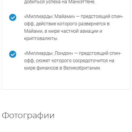
Факты о сериале
Оригинальный сериал «Миллиарды»
рассказывает о противостоянии
миллиардера Бобби Аксельрода (Дэмиэн
Льюис) и прокурора Чака Роадса (Пол
Джаматти).
«Миллионы» — предстоящий спин-офф о
тридцатилетних финансистах, мечтающих
добиться успеха на Манхэттене.
«Миллиарды: Майами» — предстоящий спин-
офф, действие которого развернется в
Майами, в мире частной авиации и