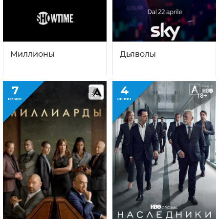
С этим сериалом смотрят
также
1
2
18+
18+
сезон
сезон
Миллионы
Дьяволы