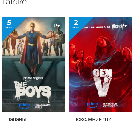
также
5
2
18+
18+
сезон
сезон
Пацаны
Поколение "Ви"