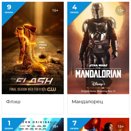
9
4
16+
12+
сезон
сезон
Флэш
Мандалорец
1
7
18+
16+
сезон
сезон