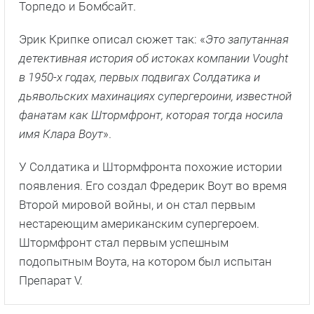
Торпедо и Бомбсайт.
Эрик Крипке описал сюжет так: «
Это запутанная
детективная история об истоках компании Vought
в 1950-х годах, первых подвигах Солдатика и
дьявольских махинациях супергероини, известной
фанатам как Штормфронт, которая тогда носила
имя Клара Воут
».
У Солдатика и Штормфронта похожие истории
появления. Его создал Фредерик Воут во время
Второй мировой войны, и он стал первым
нестареющим американским супергероем.
Штормфронт стал первым успешным
подопытным Воута, на котором был испытан
Препарат V.