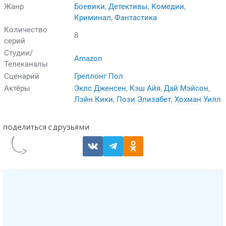
Жанр
Боевики
,
Детективы
,
Комедии
,
Криминал
,
Фантастика
Количество
8
серий
Студии/
Amazon
Телеканалы
Сценарий
Греллонг Пол
Актёры
Эклс Дженсен
,
Кэш Айя
,
Дай Мэйсон
,
Лэйн Кики
,
Пози Элизабет
,
Хохман Уилл