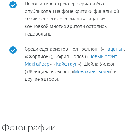
Первый тизер-трейлер сериала был
опубликован на фоне критики финальной
серии основного сериала «Пацаны»:
концовкой многие зрители остались
недовольны.
Среди сценаристов Пол Греллонг («
Пацаны
»,
«Скорпион»), София Лопез («
Новый агент
МакГайвер
», «
Кайфтаун
»), Шейла Уилсон
(«Женщина в озере», «
Монахиня-воин
») и
другие авторы.
Фотографии