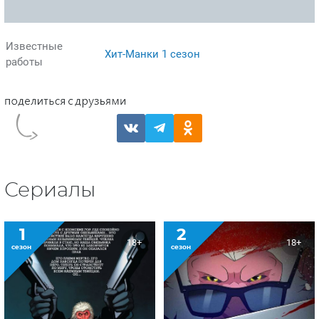
Известные
Хит-Манки 1 сезон
работы
Сериалы
1
2
18+
18+
сезон
сезон