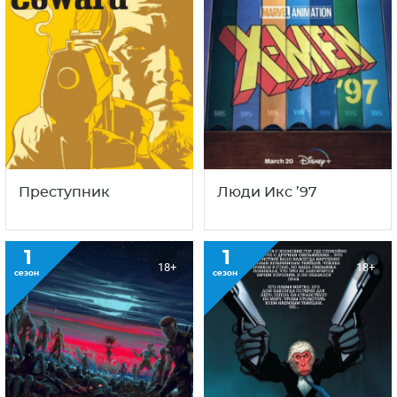
Преступник
Люди Икс ’97
1
1
18+
18+
сезон
сезон