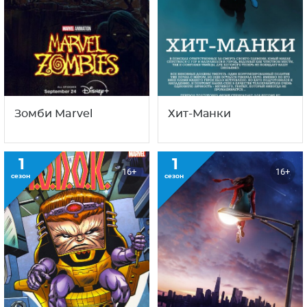
Зомби Marvel
Хит-Манки
1
1
16+
16+
сезон
сезон