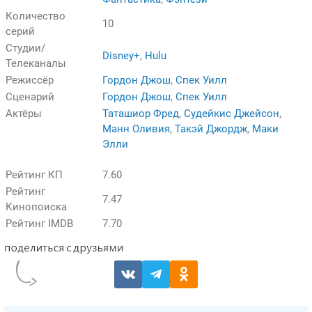
Количество
10
серий
Студии/
Disney+
,
Hulu
Телеканалы
Режиссёр
Гордон Джош
,
Спек Уилл
Сценарий
Гордон Джош
,
Спек Уилл
Актёры
Таташиор Фред
,
Судейкис Джейсон
,
Манн Оливия
,
Такэй Джордж
,
Маки
Элли
Рейтинг КП
7.60
Рейтинг
7.47
Кинопоиска
Рейтинг IMDB
7.70