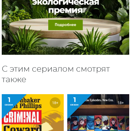
С этим сериалом смотрят
также
1
1
18+
18+
сезон
сезон