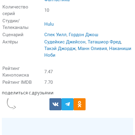
Количество
10
серий
Студии/
Hulu
Телеканалы
Сценарий
Спек Уилл
,
Гордон Джош
Актёры
Судейкис Джейсон
,
Таташиор Фред
,
Такэй Джордж
,
Манн Оливия
,
Наканиши
Ноби
Рейтинг
7.47
Кинопоиска
Рейтинг IMDB
7.70