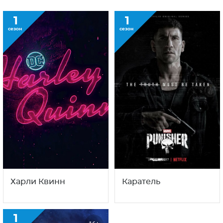
1
1
сезон
сезон
Харли Квинн
Каратель
1