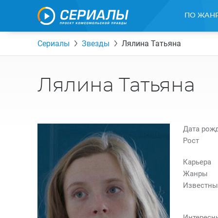
ПО ЖАН
Сериалы
Звезды
Лялина Татьяна
Лялина Татьяна
Дата рож
Рост
Карьера
Жанры
Известны
Интересн