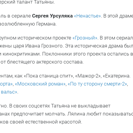
ерский талант Татьяны.
оль в сериале
Сергея Урсуляка
«Ненастье»
. В этой драм
 возлюбленную Германа.
крупном историческом проекте
«Грозный»
. В этом сериа
жены царя Ивана Грозного. Эта историческая драма бы
и кинокритиками. Поклонники этого проекта остались 
 от блестящего актерского состава.
там, как «Пока станица спит», «Мажор-2», «Екатерина.
орта»
,
«Московский роман»
,
«По ту сторону смерти-2»
,
 вальс»
.
но. В своих соцсетях Татьяна не выкладывает
манах предпочитает молчать. Лялина любит показывать
ков своей естественной красотой.