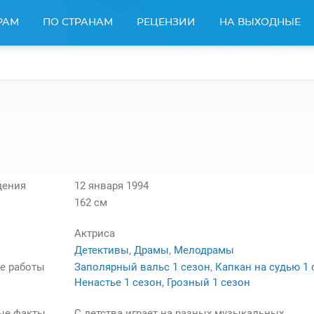
РАМ
ПО СТРАНАМ
РЕЦЕНЗИИ
НА ВЫХОДНЫЕ
дения
12 января 1994
162 см
Актриса
Детективы
,
Драмы
,
Мелодрамы
е работы
Заполярный вальс 1 сезон
,
Капкан на судью 1 
Ненастье 1 сезон
,
Грозный 1 сезон
ые факты
С детства играет на разных музыкальных