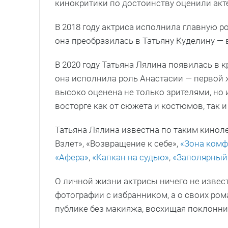
кинокритики по достоинству оценили акт
В 2018 году актриса исполнила главную р
она преобразилась в Татьяну Куделину —
В 2020 году Татьяна Лялина появилась в 
она исполнила роль Анастасии — первой 
высоко оценена не только зрителями, но 
восторге как от сюжета и костюмов, так и
Татьяна Лялина известна по таким кинолен
Взлет», «Возвращение к себе»,
«Зона комф
«Афера»
,
«Капкан на судью»
,
«Заполярный
О личной жизни актрисы ничего не извест
фотографии с избранником, а о своих ро
публике без макияжа, восхищая поклонни