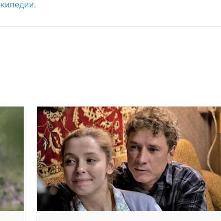
икипедии
.