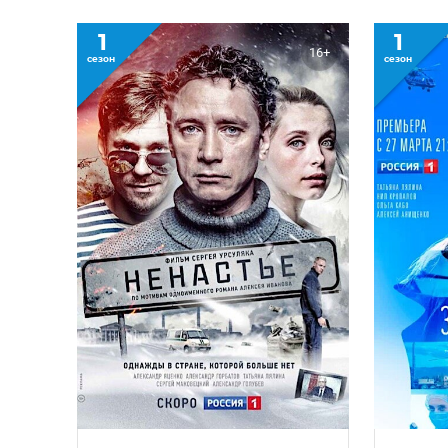
1
1
16+
сезон
сезон