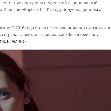
 с легкостью поступила в Киевский национальный
м. Карпенко-Карого. В 2015 году получила диплом о
кву. С 2016 года стала не только появляться в кино, н
а играла в таких спектаклях, как «Вишневый сад»,
Птица Феликс».