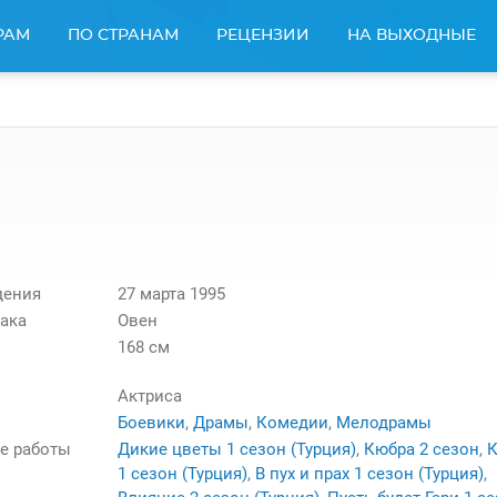
РАМ
ПО СТРАНАМ
РЕЦЕНЗИИ
НА ВЫХОДНЫЕ
н
дения
27 марта 1995
ака
Овен
168 см
Актриса
Боевики
,
Драмы
,
Комедии
,
Мелодрамы
е работы
Дикие цветы 1 сезон (Турция)
,
Кюбра 2 сезон
,
К
1 сезон (Турция)
,
В пух и прах 1 сезон (Турция)
,