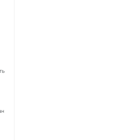
ть
ан