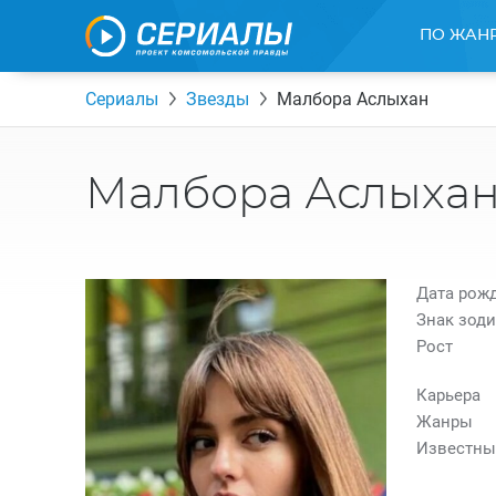
ПО ЖАН
Сериалы
Звезды
Малбора Аслыхан
Малбора Аслыха
Дата рож
Знак зоди
Рост
Карьера
Жанры
Известны