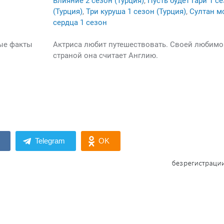
Влияние 2 сезон (Турция)
,
Пусть будет Гари 1 с
(Турция)
,
Три куруша 1 сезон (Турция)
,
Султан м
сердца 1 сезон
ые факты
Актриса любит путешествовать. Своей любимо
страной она считает Англию.
Telegram
OK