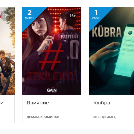
2
1
12+
16+
сезон
сезон
ри
Влияние
Кюбра
ДРАМЫ
,
КРИМИНАЛ
МЕЛОДРАМЫ
,
ФАНТАСТИКА