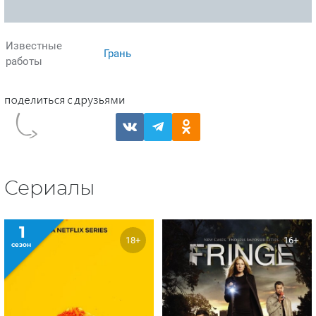
Известные
Грань
работы
Сериалы
1
18+
16+
сезон