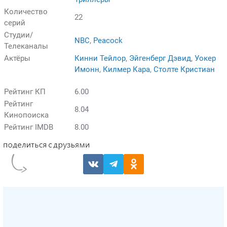
Количество
22
серий
Студии/
NBC
,
Peacock
Телеканалы
Актёры
Кинни Тейлор
,
Эйгенберг Дэвид
,
Уокер
Имонн
,
Килмер Кара
,
Столте Кристиан
Рейтинг КП
6.00
Рейтинг
8.04
Кинопоиска
Рейтинг IMDB
8.00