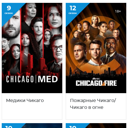
9
12
18+
18+
сезон
сезон
Медики Чикаго
Пожарные Чикаго/
Чикаго в огне