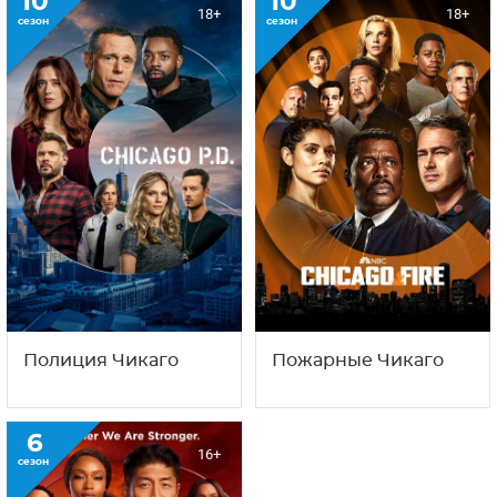
10
10
18+
18+
сезон
сезон
Полиция Чикаго
Пожарные Чикаго
6
16+
сезон