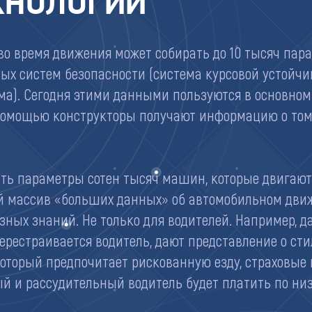
ХНОЛОГИИ
о время движения может собирать до 10 тысяч пар
ых систем безопасности (система курсовой устойчи
ма). Сегодня этими данными пользуются в основном
 помощью конструкторы получают информацию о то
ать параметры сотен тысяч машин, которые двигаютс
 массив «больших данных» об автомобильном движ
ных знаний. Не только для водителей. Например, да
перестраивается водитель, дают представление о сти
 который предпочитает рискованную езду, страховы
й и рассудительный водитель будет платить по низ