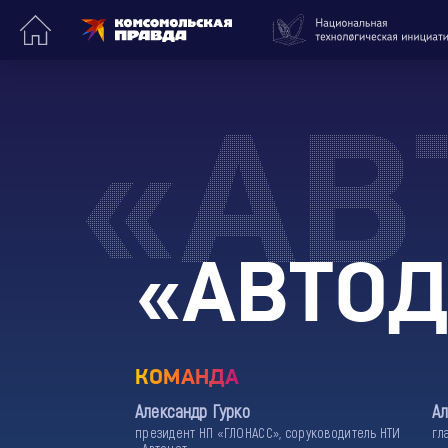
«АВ
«АВТОД
КОМАНДА
Александр Гурко
А
президент НП «ГЛОНАСС», соруководитель НТИ
гл