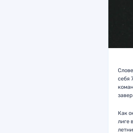
Слове
себя 
коман
завер
Как о
лиге 
летни