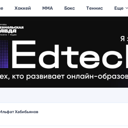
ие
Хоккей
MMA
Бокс
Теннис
Еще
Ильфат Хабибьянов