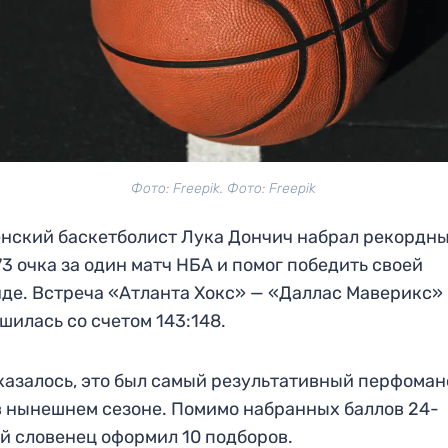
Фото: Freepik. Фото: Freepik
нский баскетболист Лука Дончич набрал рекордны
73 очка за один матч НБА и помог победить своей
де. Встреча «Атланта Хокс» — «Даллас Маверикс»
шилась со счетом 143:148.
казалось, это был самый результативный перфоман
в нынешнем сезоне. Помимо набранных баллов 24-
й словенец оформил 10 подборов.