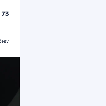
 73
беду