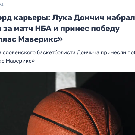
24
орд карьеры: Лука Дончич набрал
 за матч НБА и принес победу
ллас Маверикс»
а словенского баскетболиста Дончича принесли по
ас Маверикс»