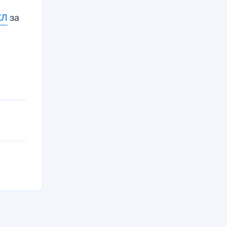
ХЛ
за