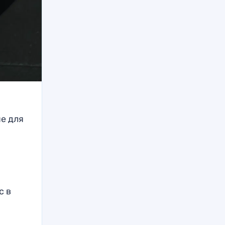
е для
с в