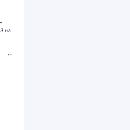
им
73 на