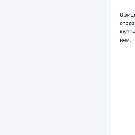
Офици
отреа
шуточ
нем.