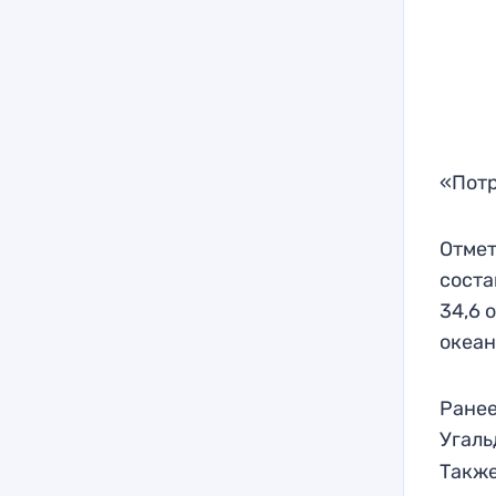
«Потр
Отмет
соста
34,6 
океан
Ранее
Угал
Также