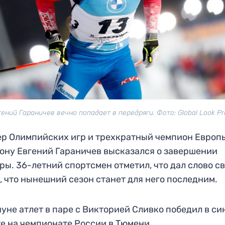
гений Гараничев вечно попадает в передряги. Фото: Global Look Pr
р Олимпийских игр и трехкратный чемпион Европ
ону Евгений Гараничев высказался о завершении
ры. 36-летний спортсмен отметил, что дал слово с
, что нынешний сезон станет для него последним.
уне атлет в паре с Викторией Сливко победил в си
е на чемпионате России в Тюмени.