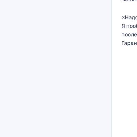
«Надо
Я поо
после
Гаран