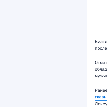
Биатл
после
Отмет
облад
мужчи
Ранее
глав
Лекс