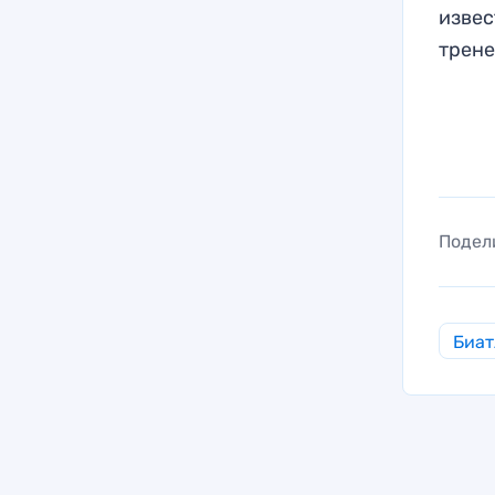
извес
трен
Подел
Биат