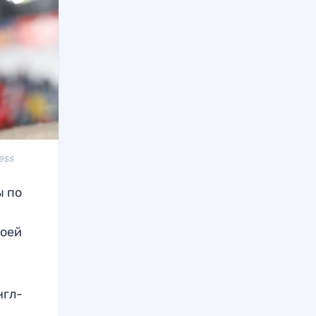
ess
ы по
воей
нгл-