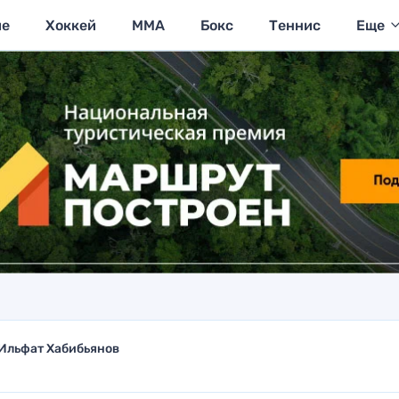
ие
Хоккей
MMA
Бокс
Теннис
Еще
Ильфат Хабибьянов