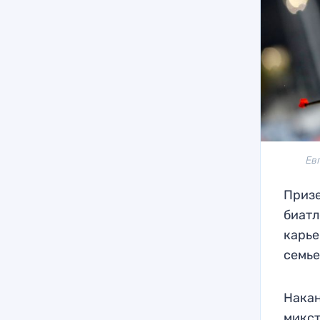
Ев
Призе
биатл
карье
семье
Накан
микст