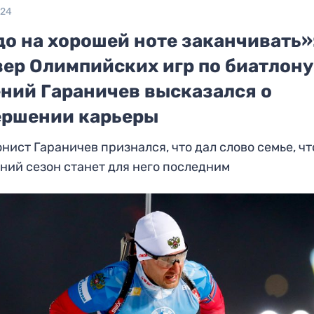
024
до на хорошей ноте заканчивать»
зер Олимпийских игр по биатлону
ений Гараничев высказался о
ершении карьеры
нист Гараничев признался, что дал слово семье, чт
ий сезон станет для него последним