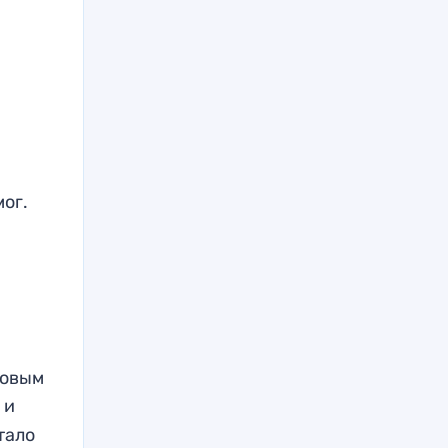
мог.
новым
 и
тало