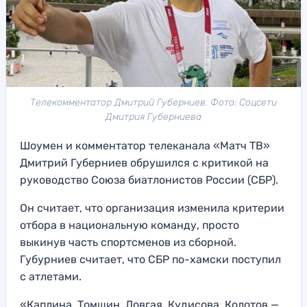
Телекомментатор Дмитрий Губерниев. Фото: Соцсети
Дмитрия Губерниева
Шоумен и комментатор телеканала «Матч ТВ»
Дмитрий Губерниев обрушился с критикой на
руководство Союза биатлонистов России (СБР).
Он считает, что организация изменила критерии
отбора в национальную команду, просто
выкинув часть спортсменов из сборной.
Губурниев считает, что СБР по-хамски поступил
с атлетами.
«Каплина, Томшин, Довгая, Кудисова, Колотов —