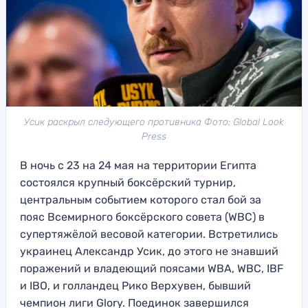
Усик раскрыл следующего противника Фото: Global Look
Press
В ночь с 23 на 24 мая на территории Египта
состоялся крупный боксёрский турнир,
центральным событием которого стал бой за
пояс Всемирного боксёрского совета (WBC) в
супертяжёлой весовой категории. Встретились
украинец Александр Усик, до этого не знавший
поражений и владеющий поясами WBA, WBC, IBF
и IBO, и голландец Рико Верхувен, бывший
чемпион лиги Glory. Поединок завершился