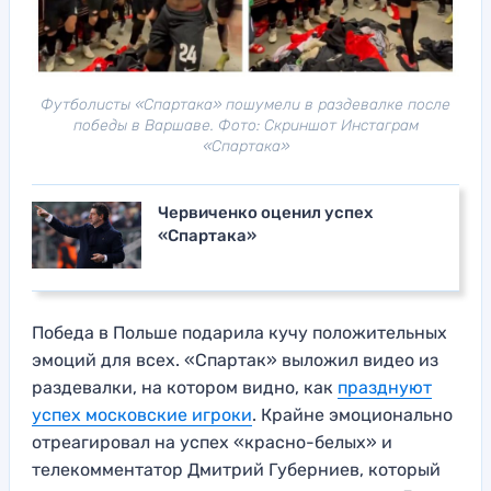
Футболисты «Спартака» пошумели в раздевалке после
победы в Варшаве. Фото: Скриншот Инстаграм
«Спартака»
Червиченко оценил успех
«Спартака»
Победа в Польше подарила кучу положительных
эмоций для всех. «Спартак» выложил видео из
раздевалки, на котором видно, как
празднуют
успех московские игроки
. Крайне эмоционально
отреагировал на успех «красно-белых» и
телекомментатор Дмитрий Губерниев, который